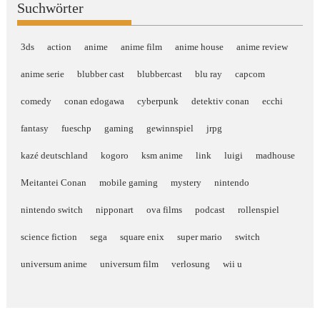
Suchwörter
3ds
action
anime
anime film
anime house
anime review
anime serie
blubber cast
blubbercast
blu ray
capcom
comedy
conan edogawa
cyberpunk
detektiv conan
ecchi
fantasy
fueschp
gaming
gewinnspiel
jrpg
kazé deutschland
kogoro
ksm anime
link
luigi
madhouse
Meitantei Conan
mobile gaming
mystery
nintendo
nintendo switch
nipponart
ova films
podcast
rollenspiel
science fiction
sega
square enix
super mario
switch
universum anime
universum film
verlosung
wii u