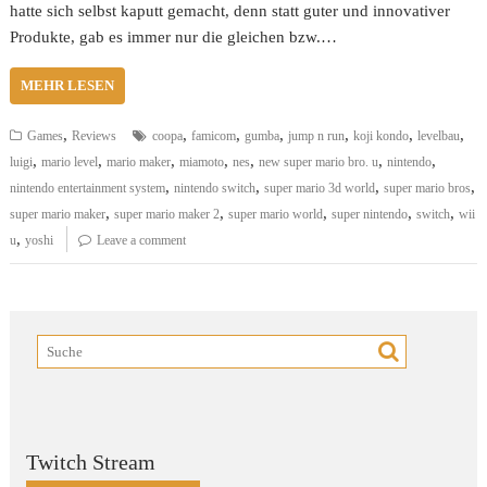
hatte sich selbst kaputt gemacht, denn statt guter und innovativer
Produkte, gab es immer nur die gleichen bzw.…
MEHR LESEN
,
,
,
,
,
,
,
Games
Reviews
coopa
famicom
gumba
jump n run
koji kondo
levelbau
,
,
,
,
,
,
,
luigi
mario level
mario maker
miamoto
nes
new super mario bro. u
nintendo
,
,
,
,
nintendo entertainment system
nintendo switch
super mario 3d world
super mario bros
,
,
,
,
,
super mario maker
super mario maker 2
super mario world
super nintendo
switch
wii
,
u
yoshi
Leave a comment
Twitch Stream