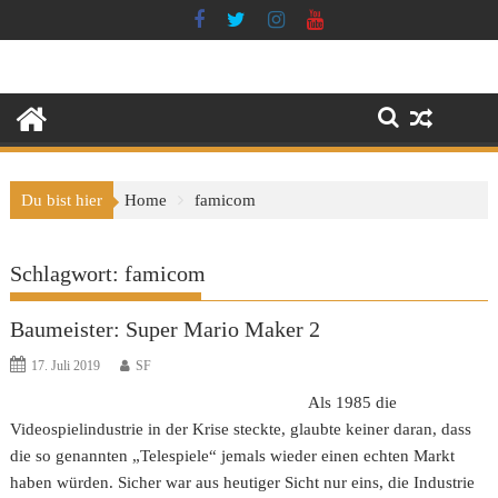
Skip
to
content
Du bist hier
Home
famicom
Schlagwort:
famicom
Baumeister: Super Mario Maker 2
17. Juli 2019
SF
Als 1985 die
Videospielindustrie in der Krise steckte, glaubte keiner daran, dass
die so genannten „Telespiele“ jemals wieder einen echten Markt
haben würden. Sicher war aus heutiger Sicht nur eins, die Industrie