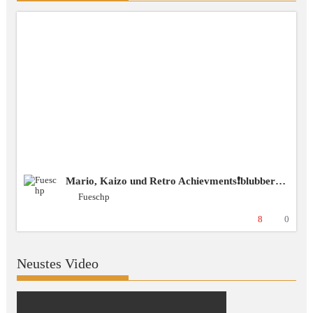
Mario, Kaizo und Retro Achievments❗️blubbercast❗️Discord ❗️BSG [+18 GER]
Fueschp
8
0
Neustes Video