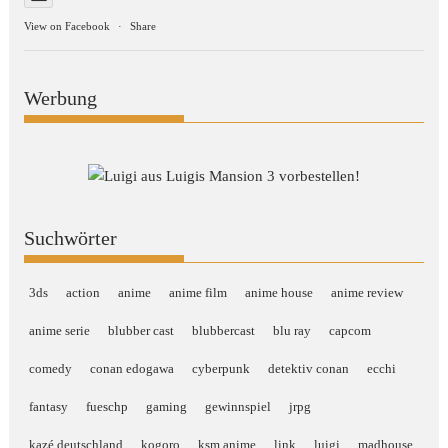
View on Facebook
·
Share
Werbung
Suchwörter
3ds
action
anime
anime film
anime house
anime review
anime serie
blubber cast
blubbercast
blu ray
capcom
comedy
conan edogawa
cyberpunk
detektiv conan
ecchi
fantasy
fueschp
gaming
gewinnspiel
jrpg
kazé deutschland
kogoro
ksm anime
link
luigi
madhouse