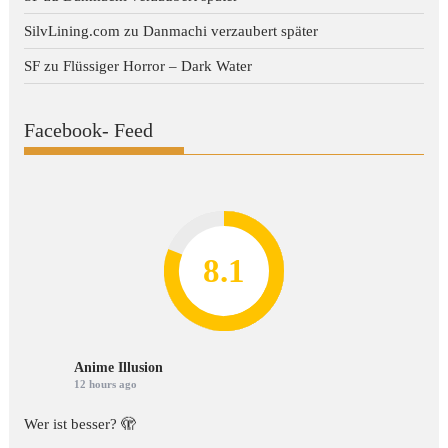
SilvLining.com
zu
Danmachi verzaubert später
SF
zu
Flüssiger Horror – Dark Water
Facebook- Feed
8.2
7.8
7.1
8.1
7
Anime Illusion
12 hours ago
Wer ist besser? 🫣