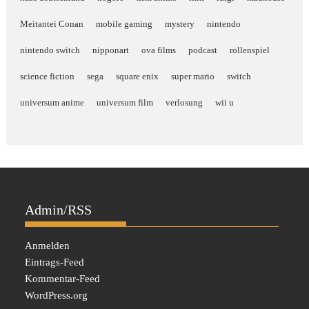
Meitantei Conan
mobile gaming
mystery
nintendo
nintendo switch
nipponart
ova films
podcast
rollenspiel
science fiction
sega
square enix
super mario
switch
universum anime
universum film
verlosung
wii u
Admin/RSS
Anmelden
Eintrags-Feed
Kommentar-Feed
WordPress.org