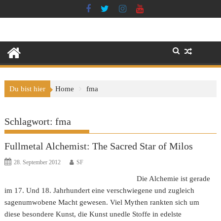
Skip
to
content
Du bist hier
Home
fma
Schlagwort:
fma
Fullmetal Alchemist: The Sacred Star of Milos
28. September 2012
SF
Die Alchemie ist gerade
im 17. Und 18. Jahrhundert eine verschwiegene und zugleich
sagenumwobene Macht gewesen. Viel Mythen rankten sich um
diese besondere Kunst, die Kunst unedle Stoffe in edelste