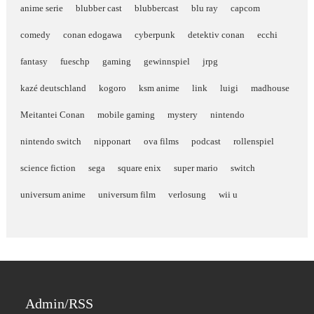
anime serie
blubber cast
blubbercast
blu ray
capcom
comedy
conan edogawa
cyberpunk
detektiv conan
ecchi
fantasy
fueschp
gaming
gewinnspiel
jrpg
kazé deutschland
kogoro
ksm anime
link
luigi
madhouse
Meitantei Conan
mobile gaming
mystery
nintendo
nintendo switch
nipponart
ova films
podcast
rollenspiel
science fiction
sega
square enix
super mario
switch
universum anime
universum film
verlosung
wii u
Admin/RSS