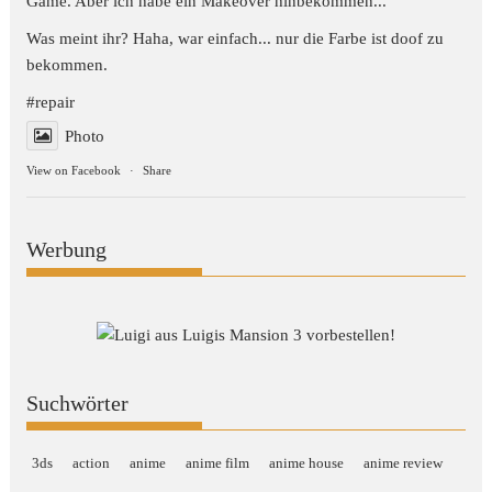
Game. Aber ich habe ein Makeover hinbekommen...
Was meint ihr? Haha, war einfach... nur die Farbe ist doof zu
bekommen.
#repair
Photo
View on Facebook
·
Share
Werbung
Suchwörter
3ds
action
anime
anime film
anime house
anime review