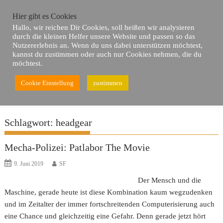
Skip
Hier gibt es Cookies
to
Hallo, wir reichen Dir Cookies, soll heißen wir analysieren
content
durch die kleinen Helfer unsere Website und passen so das
Nutzererlebnis an. Wenn du uns dabei unterstützen möchtest,
kannst du zustimmen oder auch nur Cookies nehmen, die du
möchtest.
Cookie Einstellung
zustimmen
Du bist hier
Home
headgear
Schlagwort:
headgear
Mecha-Polizei: Patlabor The Movie
9. Juni 2019
SF
Der Mensch und die
Maschine, gerade heute ist diese Kombination kaum wegzudenken
und im Zeitalter der immer fortschreitenden Computerisierung auch
eine Chance und gleichzeitig eine Gefahr. Denn gerade jetzt hört