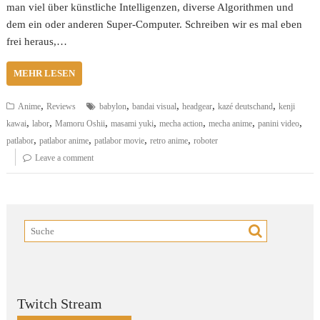
man viel über künstliche Intelligenzen, diverse Algorithmen und
dem ein oder anderen Super-Computer. Schreiben wir es mal eben
frei heraus,…
MEHR LESEN
,
,
,
,
,
Anime
Reviews
babylon
bandai visual
headgear
kazé deutschand
kenji
,
,
,
,
,
,
,
kawai
labor
Mamoru Oshii
masami yuki
mecha action
mecha anime
panini video
,
,
,
,
patlabor
patlabor anime
patlabor movie
retro anime
roboter
Leave a comment
Twitch Stream