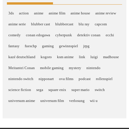
3ds
action
anime
anime film
anime house
anime review
anime serie
blubber cast
blubbercast
blu ray
capcom
comedy
conan edogawa
cyberpunk
detektiv conan
ecchi
fantasy
fueschp
gaming
gewinnspiel
jrpg
kazé deutschland
kogoro
ksm anime
link
luigi
madhouse
Meitantei Conan
mobile gaming
mystery
nintendo
nintendo switch
nipponart
ova films
podcast
rollenspiel
science fiction
sega
square enix
super mario
switch
universum anime
universum film
verlosung
wii u