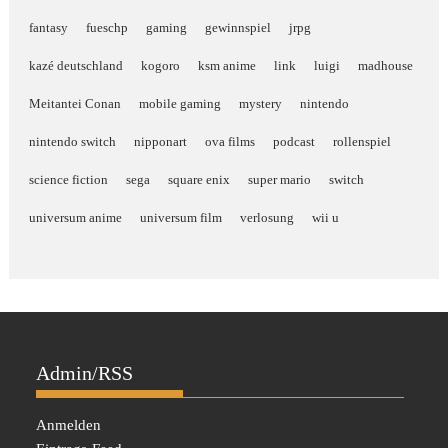
fantasy
fueschp
gaming
gewinnspiel
jrpg
kazé deutschland
kogoro
ksm anime
link
luigi
madhouse
Meitantei Conan
mobile gaming
mystery
nintendo
nintendo switch
nipponart
ova films
podcast
rollenspiel
science fiction
sega
square enix
super mario
switch
universum anime
universum film
verlosung
wii u
Admin/RSS
Anmelden