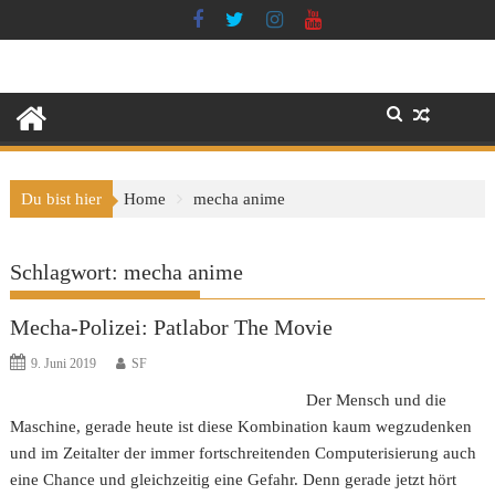
Skip
to
content
Du bist hier
Home
mecha anime
Schlagwort:
mecha anime
Mecha-Polizei: Patlabor The Movie
9. Juni 2019
SF
Der Mensch und die
Maschine, gerade heute ist diese Kombination kaum wegzudenken
und im Zeitalter der immer fortschreitenden Computerisierung auch
eine Chance und gleichzeitig eine Gefahr. Denn gerade jetzt hört