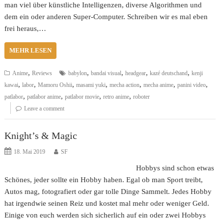
man viel über künstliche Intelligenzen, diverse Algorithmen und
dem ein oder anderen Super-Computer. Schreiben wir es mal eben
frei heraus,…
MEHR LESEN
,
,
,
,
,
Anime
Reviews
babylon
bandai visual
headgear
kazé deutschand
kenji
,
,
,
,
,
,
,
kawai
labor
Mamoru Oshii
masami yuki
mecha action
mecha anime
panini video
,
,
,
,
patlabor
patlabor anime
patlabor movie
retro anime
roboter
Leave a comment
Knight’s & Magic
18. Mai 2019
SF
Hobbys sind schon etwas
Schönes, jeder sollte ein Hobby haben. Egal ob man Sport treibt,
Autos mag, fotografiert oder gar tolle Dinge Sammelt. Jedes Hobby
hat irgendwie seinen Reiz und kostet mal mehr oder weniger Geld.
Einige von euch werden sich sicherlich auf ein oder zwei Hobbys