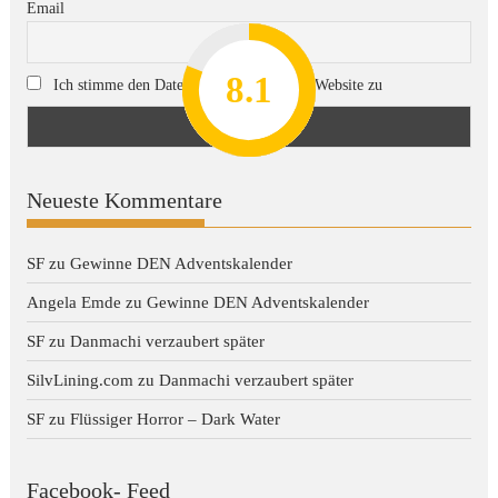
Email
8.2
7.8
7.1
8.1
7
Ich stimme den Datenschutzregeln dieser Website zu
Neueste Kommentare
SF
zu
Gewinne DEN Adventskalender
Angela Emde
zu
Gewinne DEN Adventskalender
SF
zu
Danmachi verzaubert später
SilvLining.com
zu
Danmachi verzaubert später
SF
zu
Flüssiger Horror – Dark Water
Facebook- Feed