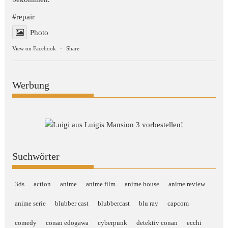
#repair
Photo
View on Facebook
·
Share
Werbung
Suchwörter
3ds
action
anime
anime film
anime house
anime review
anime serie
blubber cast
blubbercast
blu ray
capcom
comedy
conan edogawa
cyberpunk
detektiv conan
ecchi