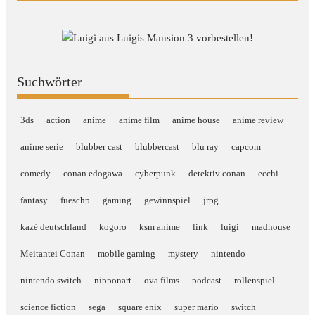
Suchwörter
3ds
action
anime
anime film
anime house
anime review
anime serie
blubber cast
blubbercast
blu ray
capcom
comedy
conan edogawa
cyberpunk
detektiv conan
ecchi
fantasy
fueschp
gaming
gewinnspiel
jrpg
kazé deutschland
kogoro
ksm anime
link
luigi
madhouse
Meitantei Conan
mobile gaming
mystery
nintendo
nintendo switch
nipponart
ova films
podcast
rollenspiel
science fiction
sega
square enix
super mario
switch