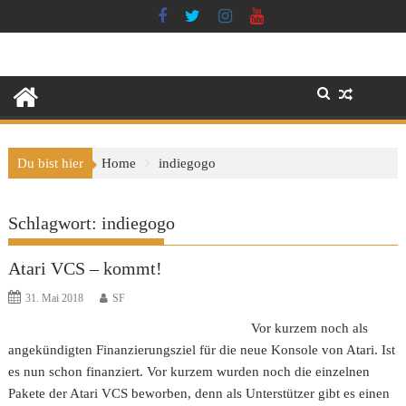
Skip
to
content
Du bist hier
Home
indiegogo
Schlagwort:
indiegogo
Atari VCS – kommt!
31. Mai 2018
SF
Vor kurzem noch als
angekündigten Finanzierungsziel für die neue Konsole von Atari. Ist
es nun schon finanziert. Vor kurzem wurden noch die einzelnen
Pakete der Atari VCS beworben, denn als Unterstützer gibt es einen