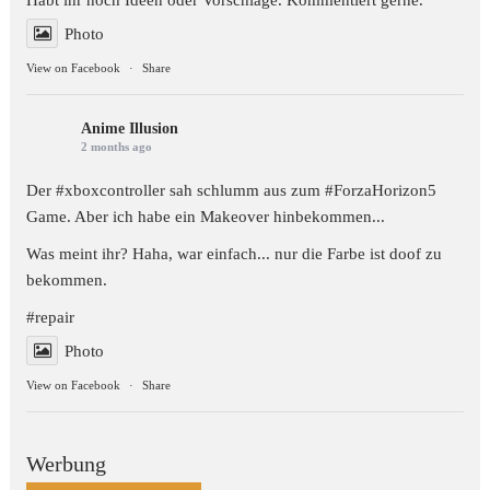
Habt ihr noch Ideen oder Vorschläge. Kommentiert gerne.
Photo
View on Facebook
·
Share
Anime Illusion
2 months ago
Der #xboxcontroller sah schlumm aus zum
#ForzaHorizon5
Game. Aber ich habe ein Makeover hinbekommen...
Was meint ihr? Haha, war einfach... nur die Farbe ist doof zu
bekommen.
#repair
Photo
View on Facebook
·
Share
Werbung