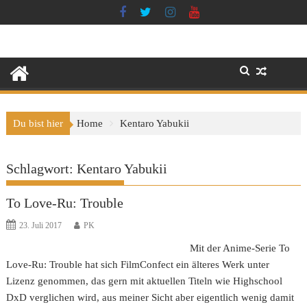
Skip
to
content
Du bist hier
Home
Kentaro Yabukii
Schlagwort:
Kentaro Yabukii
To Love-Ru: Trouble
23. Juli 2017
PK
Mit der Anime-Serie To
Love-Ru: Trouble hat sich FilmConfect ein älteres Werk unter
Lizenz genommen, das gern mit aktuellen Titeln wie Highschool
DxD verglichen wird, aus meiner Sicht aber eigentlich wenig damit