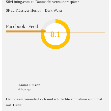
SilvLining.com
zu
Danmachi verzaubert später
SF
zu
Flüssiger Horror – Dark Water
Facebook- Feed
8.2
7.8
7.1
8.1
7
Anime Illusion
4 days ago
Der Stream verändert sich und ich dachte ich nehme euch mal
mit. Denn: