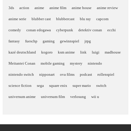
3ds
action
anime
anime film
anime house
anime review
anime serie
blubber cast
blubbercast
blu ray
capcom
comedy
conan edogawa
cyberpunk
detektiv conan
ecchi
fantasy
fueschp
gaming
gewinnspiel
jrpg
kazé deutschland
kogoro
ksm anime
link
luigi
madhouse
Meitantei Conan
mobile gaming
mystery
nintendo
nintendo switch
nipponart
ova films
podcast
rollenspiel
science fiction
sega
square enix
super mario
switch
universum anime
universum film
verlosung
wii u