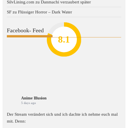
SilvLining.com
zu
Danmachi verzaubert später
SF
zu
Flüssiger Horror – Dark Water
Facebook- Feed
8.2
7.8
7.1
8.1
7
Anime Illusion
5 days ago
Der Stream verändert sich und ich dachte ich nehme euch mal
mit. Denn: