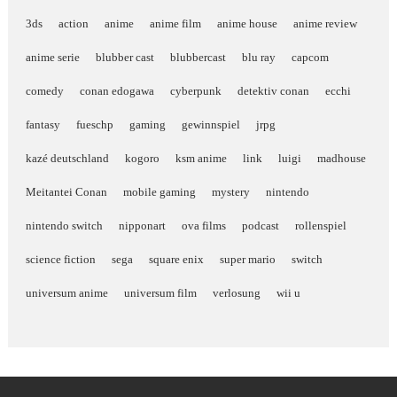
3ds
action
anime
anime film
anime house
anime review
anime serie
blubber cast
blubbercast
blu ray
capcom
comedy
conan edogawa
cyberpunk
detektiv conan
ecchi
fantasy
fueschp
gaming
gewinnspiel
jrpg
kazé deutschland
kogoro
ksm anime
link
luigi
madhouse
Meitantei Conan
mobile gaming
mystery
nintendo
nintendo switch
nipponart
ova films
podcast
rollenspiel
science fiction
sega
square enix
super mario
switch
universum anime
universum film
verlosung
wii u