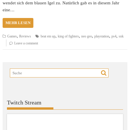
wendet sich dem blauen Igel zu. Natürlich gab es in diesem Jahr
eine…
MEHR LESEN
,
,
,
,
,
,
Games
Reviews
beat em up
king of fighters
neo geo
playstation
ps4
snk
Leave a comment
Twitch Stream