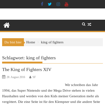
Skip
to
content
Du bist hier
Home
king of fighters
Schlagwort:
king of fighters
The King of Fighters XIV
28. August 2016
SF
Wir schreiben das Jahr
1994, das Super Nintendo und der Mega Drive stehen in vielen
Haushalten und werden von den Kids meiner Generation mehr als
vergöttert. Die eine Seite ist für den Klempner und die andere Seite