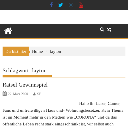
Skip
to
content
Du bist hier
Home
layton
Schlagwort:
layton
Rätsel Gewinnspiel
22. März 2020
SF
Hallo ihr Leser, Gamer,
Fans und unfreiwilligen Haus und- Wohnungsbesetzer. Kein Thema
ist im Moment mehr in den Medien wie „CORONA“ und da das
öffentliche Leben recht stark eingeschränkt ist, wir selbst auch