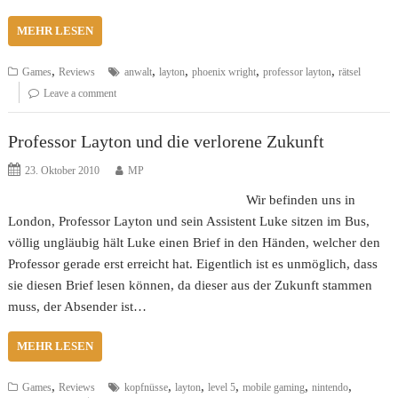
MEHR LESEN
,
,
,
,
,
Games
Reviews
anwalt
layton
phoenix wright
professor layton
rätsel
Leave a comment
Professor Layton und die verlorene Zukunft
23. Oktober 2010
MP
Wir befinden uns in
London, Professor Layton und sein Assistent Luke sitzen im Bus,
völlig ungläubig hält Luke einen Brief in den Händen, welcher den
Professor gerade erst erreicht hat. Eigentlich ist es unmöglich, dass
sie diesen Brief lesen können, da dieser aus der Zukunft stammen
muss, der Absender ist…
MEHR LESEN
,
,
,
,
,
,
Games
Reviews
kopfnüsse
layton
level 5
mobile gaming
nintendo