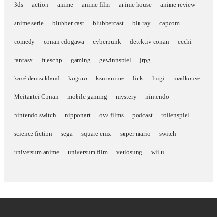
3ds
action
anime
anime film
anime house
anime review
anime serie
blubber cast
blubbercast
blu ray
capcom
comedy
conan edogawa
cyberpunk
detektiv conan
ecchi
fantasy
fueschp
gaming
gewinnspiel
jrpg
kazé deutschland
kogoro
ksm anime
link
luigi
madhouse
Meitantei Conan
mobile gaming
mystery
nintendo
nintendo switch
nipponart
ova films
podcast
rollenspiel
science fiction
sega
square enix
super mario
switch
universum anime
universum film
verlosung
wii u