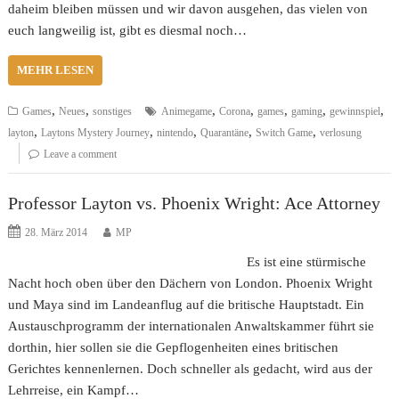
daheim bleiben müssen und wir davon ausgehen, das vielen von
euch langweilig ist, gibt es diesmal noch…
MEHR LESEN
,
,
,
,
,
,
,
Games
Neues
sonstiges
Animegame
Corona
games
gaming
gewinnspiel
,
,
,
,
,
layton
Laytons Mystery Journey
nintendo
Quarantäne
Switch Game
verlosung
Leave a comment
Professor Layton vs. Phoenix Wright: Ace Attorney
28. März 2014
MP
Es ist eine stürmische
Nacht hoch oben über den Dächern von London. Phoenix Wright
und Maya sind im Landeanflug auf die britische Hauptstadt. Ein
Austauschprogramm der internationalen Anwaltskammer führt sie
dorthin, hier sollen sie die Gepflogenheiten eines britischen
Gerichtes kennenlernen. Doch schneller als gedacht, wird aus der
Lehrreise, ein Kampf…