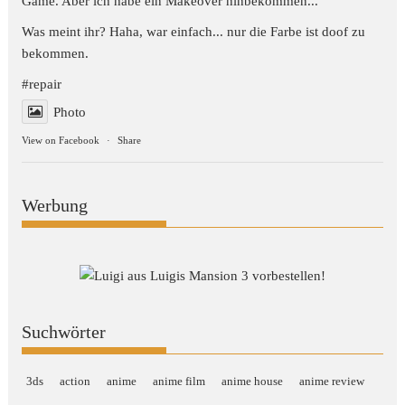
Game. Aber ich habe ein Makeover hinbekommen...
Was meint ihr? Haha, war einfach... nur die Farbe ist doof zu
bekommen.
#repair
Photo
View on Facebook
·
Share
Werbung
Suchwörter
3ds
action
anime
anime film
anime house
anime review