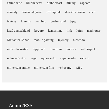
anime serie
blubber cast
blubbercast
blu ray
capcom
comedy
conan edogawa
cyberpunk
detektiv conan
ecchi
fantasy
fueschp
gaming
gewinnspiel
jrpg
kazé deutschland
kogoro
ksm anime
link
luigi
madhouse
Meitantei Conan
mobile gaming
mystery
nintendo
nintendo switch
nipponart
ova films
podcast
rollenspiel
science fiction
sega
square enix
super mario
switch
universum anime
universum film
verlosung
wii u
Admin/RSS