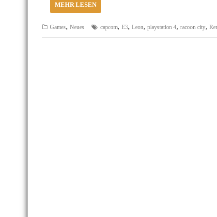
MEHR LESEN
,
,
,
,
,
,
Games
Neues
capcom
E3
Leon
playstation 4
racoon city
Re