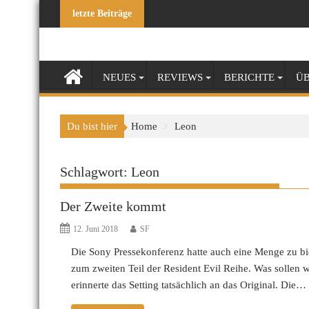
Skip
letzte Beiträge
to
content
NEUES
REVIEWS
BERICHTE
ÜB
Du bist hier
Home
Leon
Schlagwort:
Leon
Der Zweite kommt
12. Juni 2018
SF
Die Sony Pressekonferenz hatte auch eine Menge zu b
zum zweiten Teil der Resident Evil Reihe. Was sollen w
erinnerte das Setting tatsächlich an das Original. Die…