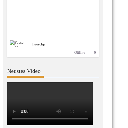
Fueschp
Offline
0
Neustes Video