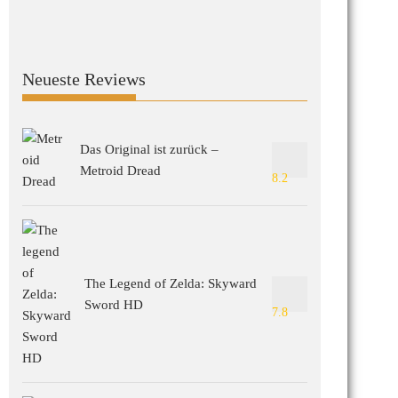
Neueste Reviews
Das Original ist zurück –
Metroid Dread
8.2
The Legend of Zelda: Skyward
Sword HD
7.8