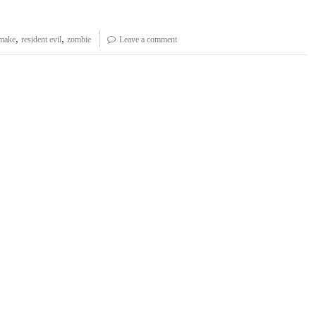
,
,
make
resident evil
zombie
Leave a comment