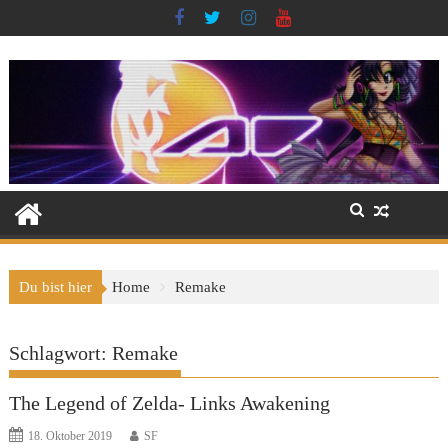
Skip
to
content
Du bist hier
Home
Remake
Schlagwort:
Remake
The Legend of Zelda- Links Awakening
18. Oktober 2019
SF