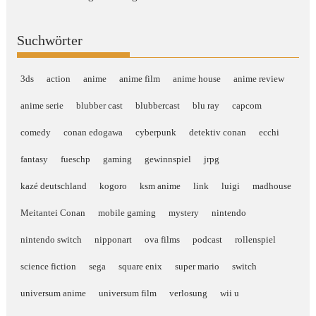
Suchwörter
3ds
action
anime
anime film
anime house
anime review
anime serie
blubber cast
blubbercast
blu ray
capcom
comedy
conan edogawa
cyberpunk
detektiv conan
ecchi
fantasy
fueschp
gaming
gewinnspiel
jrpg
kazé deutschland
kogoro
ksm anime
link
luigi
madhouse
Meitantei Conan
mobile gaming
mystery
nintendo
nintendo switch
nipponart
ova films
podcast
rollenspiel
science fiction
sega
square enix
super mario
switch
universum anime
universum film
verlosung
wii u