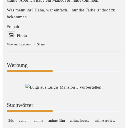
Game. Aber ich habe ein Makeover hinbekommen...
Was meint ihr? Haha, war einfach... nur die Farbe ist doof zu
bekommen.
#repair
Photo
View on Facebook
·
Share
Werbung
Suchwörter
3ds
action
anime
anime film
anime house
anime review