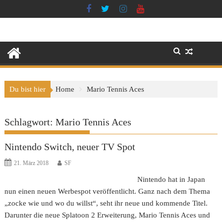
Skip
to
content
Du bist hier
Home
Mario Tennis Aces
Schlagwort:
Mario Tennis Aces
Nintendo Switch, neuer TV Spot
21. März 2018
SF
Nintendo hat in Japan
nun einen neuen Werbespot veröffentlicht. Ganz nach dem Thema
„zocke wie und wo du willst“, seht ihr neue und kommende Titel.
Darunter die neue Splatoon 2 Erweiterung, Mario Tennis Aces und