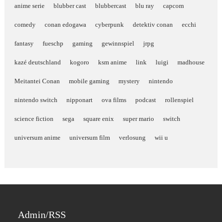
anime serie
blubber cast
blubbercast
blu ray
capcom
comedy
conan edogawa
cyberpunk
detektiv conan
ecchi
fantasy
fueschp
gaming
gewinnspiel
jrpg
kazé deutschland
kogoro
ksm anime
link
luigi
madhouse
Meitantei Conan
mobile gaming
mystery
nintendo
nintendo switch
nipponart
ova films
podcast
rollenspiel
science fiction
sega
square enix
super mario
switch
universum anime
universum film
verlosung
wii u
Admin/RSS