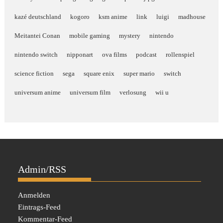
kazé deutschland
kogoro
ksm anime
link
luigi
madhouse
Meitantei Conan
mobile gaming
mystery
nintendo
nintendo switch
nipponart
ova films
podcast
rollenspiel
science fiction
sega
square enix
super mario
switch
universum anime
universum film
verlosung
wii u
Admin/RSS
Anmelden
Eintrags-Feed
Kommentar-Feed