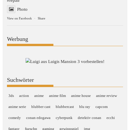
#repair
Photo
View on Facebook
·
Share
Werbung
Suchwörter
3ds
action
anime
anime film
anime house
anime review
anime serie
blubber cast
blubbercast
blu ray
capcom
comedy
conan edogawa
cyberpunk
detektiv conan
ecchi
fantasy
fueschp
gaming
gewinnspiel
jrpg