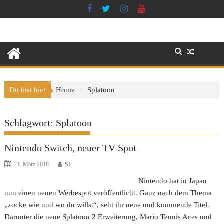
Skip
to
content
Du bist hier
Home
Splatoon
Schlagwort:
Splatoon
Nintendo Switch, neuer TV Spot
21. März 2018
SF
Nintendo hat in Japan
nun einen neuen Werbespot veröffentlicht. Ganz nach dem Thema
„zocke wie und wo du willst“, seht ihr neue und kommende Titel.
Darunter die neue Splatoon 2 Erweiterung, Mario Tennis Aces und