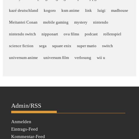
kazé deutschland
kogoro
ksm anime
link
luigi
madhouse
Meitantei Conan
mobile gaming
mystery
nintendo
nintendo switch
nipponart
ova films
podcast
rollenspiel
science fiction
sega
square enix
super mario
switch
universum anime
universum film
verlosung
wii u
Admin/RSS
Anmelden
Eintrags-Feed
Kommentar-Feed