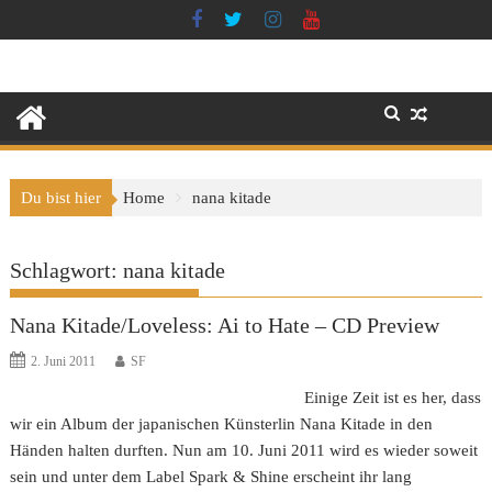
Skip
to
content
Du bist hier
Home
nana kitade
Schlagwort:
nana kitade
Nana Kitade/Loveless: Ai to Hate – CD Preview
2. Juni 2011
SF
Einige Zeit ist es her, dass
wir ein Album der japanischen Künsterlin Nana Kitade in den
Händen halten durften. Nun am 10. Juni 2011 wird es wieder soweit
sein und unter dem Label Spark & Shine erscheint ihr lang