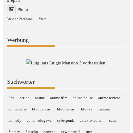
#repair
Photo
View on Facebook
·
Share
Werbung
Suchwörter
3ds
action
anime
anime film
anime house
anime review
anime serie
blubber cast
blubbercast
blu ray
capcom
comedy
conan edogawa
cyberpunk
detektiv conan
ecchi
fantasy
fueschp
gaming
gewinnspiel
jrpg