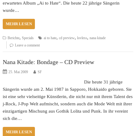
erwartetes Album „Ai to Hate“. Die heute 22 jährige Sängerin
wurde…
MEHR LESEN
,
,
,
,
Berichte
Specials
ai to hate
cd preview
lovless
nana kitade
Leave a comment
Nana Kitade: Bondage – CD Preview
25. Mai 2009
SF
Die heute 31 jährige
Sängerin wurde am 2. Mai 1987 in Sapporo, Hokkaido geboren. Sie
ist eine sehr vielseitige Künstlerin, die nicht nur mit ihrem Talent des
j-Rock, J-Pop Welt aufmischt, sondern auch die Mode Welt mit ihrer
einzigartigen Mischung aus Gothik Lolita und Punk. In ihr vereint
sich die…
MEHR LESEN