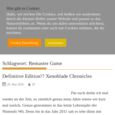
Skip
Hier gibt es Cookies
to
Hallo, wir reichen Dir Cookies, soll heißen wir analysieren
content
durch die kleinen Helfer unsere Website und passen so das
Nutzererlebnis an. Wenn du uns dabei unterstützen möchtest,
kannst du zustimmen oder auch nur Cookies nehmen, die du
möchtest.
Cookie Einstellung
zustimmen
Du bist hier
Home
Remaster Game
Schlagwort:
Remaster Game
Definitive Edition!? Xenoblade Chronicles
28. Mai 2020
SF
Für euch drehe ich mal
wieder an der Zeit, so ziemlich genau neun Jahre reisen wir kurz
mal zurück, Genau genommen in das letzte Lebensjahr der
Nintendo Wii. Denn bis in das Jahr 2011 sah es sehr dünn mit