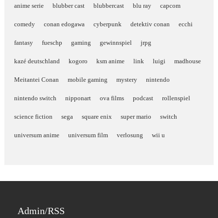
anime serie
blubber cast
blubbercast
blu ray
capcom
comedy
conan edogawa
cyberpunk
detektiv conan
ecchi
fantasy
fueschp
gaming
gewinnspiel
jrpg
kazé deutschland
kogoro
ksm anime
link
luigi
madhouse
Meitantei Conan
mobile gaming
mystery
nintendo
nintendo switch
nipponart
ova films
podcast
rollenspiel
science fiction
sega
square enix
super mario
switch
universum anime
universum film
verlosung
wii u
Admin/RSS