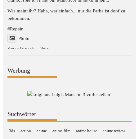
Game. Aber ich habe ein Makeover hinbekommen...
Was meint ihr? Haha, war einfach... nur die Farbe ist doof zu
bekommen.
#Repair
Photo
View on Facebook
·
Share
Werbung
Suchwörter
3ds
action
anime
anime film
anime house
anime review