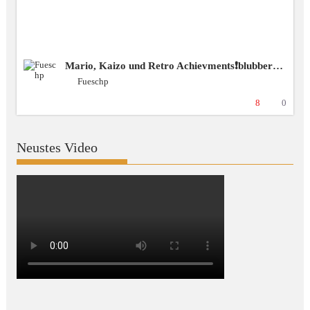
Mario, Kaizo und Retro Achievments❗️blubbercast❗️Discord ❗️BSG [+18 GER]
Fueschp
8
0
Neustes Video