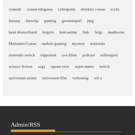
comedy
conan edogawa
cyberpunk
detektiv conan
ecchi
fantasy
fueschp
gaming
gewinnspiel
jrpg
kazé deutschland
kogoro
ksm anime
link
luigi
madhouse
Meitantei Conan
mobile gaming
mystery
nintendo
nintendo switch
nipponart
ova films
podcast
rollenspiel
science fiction
sega
square enix
super mario
switch
universum anime
universum film
verlosung
wii u
Admin/RSS