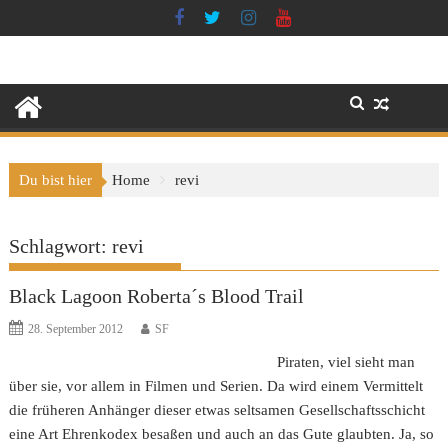
Skip
to
content
Du bist hier
Home
revi
Schlagwort:
revi
Black Lagoon Roberta´s Blood Trail
28. September 2012
SF
Piraten, viel sieht man
über sie, vor allem in Filmen und Serien. Da wird einem Vermittelt
die früheren Anhänger dieser etwas seltsamen Gesellschaftsschicht
eine Art Ehrenkodex besaßen und auch an das Gute glaubten. Ja, so