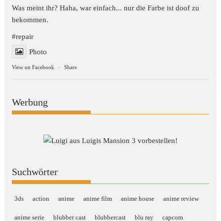
Was meint ihr? Haha, war einfach... nur die Farbe ist doof zu
bekommen.
#repair
Photo
View on Facebook
·
Share
Werbung
Suchwörter
3ds
action
anime
anime film
anime house
anime review
anime serie
blubber cast
blubbercast
blu ray
capcom