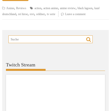
,
,
,
,
,
Anime
Reviews
action
action anime
anime review
black lagoon
kazé
,
,
,
,
deutschland
rei hiroe
revi
söldner
tv serie
Leave a comment
Twitch Stream