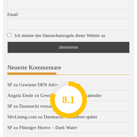
Email
Ich stimme den Datenschutzregeln dieser Website zu
Neueste Kommentare
SF
zu
Gewinne DEN Adventskalender
Angela Emde
zu
Gewinne DEN Adventskalender
8.2
7.8
7.1
8.1
7
SF
zu
Danmachi verzaubert später
SilvLining.com
zu
Danmachi verzaubert später
SF
zu
Flüssiger Horror – Dark Water