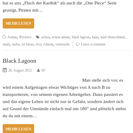
hat es uns „Fluch der Karibik“ als auch die „One Piece“ Serie
gezeigt, Piraten mit…
MEHR LESEN
,
,
,
,
,
,
Anime
Reviews
action
action anime
black lagoon
kaze
kazé deutschland
,
,
,
,
,
maid
rache
rei hiroe
revi
roberta
venezuela
Leave a comment
Black Lagoon
26. August 2012
SF
Man stelle sich vor, es
wird einem Aufgetragen etwas Wichtiges von A nach B zu
transportieren, von seinem eigenen Arbeitgeber. Dann passiert es
und das eigene Leben ist nicht nur in Gefahr, sondern ändert sich
auf Grund der Umstände einfach mal um 180° und plötzlich stehst
du da mit einem…
MEHR LESEN