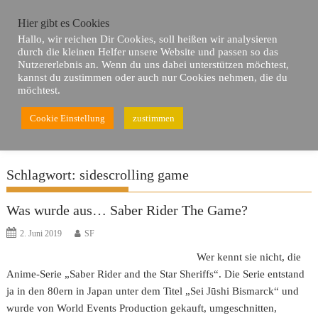
Skip
Hier gibt es Cookies
to
Hallo, wir reichen Dir Cookies, soll heißen wir analysieren
content
durch die kleinen Helfer unsere Website und passen so das
Nutzererlebnis an. Wenn du uns dabei unterstützen möchtest,
kannst du zustimmen oder auch nur Cookies nehmen, die du
möchtest.
Cookie Einstellung
zustimmen
Du bist hier
Home
sidescrolling game
Schlagwort:
sidescrolling game
Was wurde aus… Saber Rider The Game?
2. Juni 2019
SF
Wer kennt sie nicht, die
Anime-Serie „Saber Rider and the Star Sheriffs“. Die Serie entstand
ja in den 80ern in Japan unter dem Titel „Sei Jūshi Bismarck“ und
wurde von World Events Production gekauft, umgeschnitten,