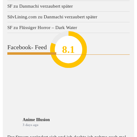
SF
zu
Danmachi verzaubert später
SilvLining.com
zu
Danmachi verzaubert später
SF
zu
Flüssiger Horror – Dark Water
Facebook- Feed
8.2
7.8
7.1
8.1
7
Anime Illusion
3 days ago