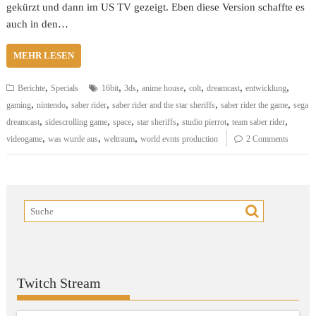
gekürzt und dann im US TV gezeigt. Eben diese Version schaffte es
auch in den…
MEHR LESEN
,
,
,
,
,
,
,
Berichte
Specials
16bit
3ds
anime house
colt
dreamcast
entwicklung
,
,
,
,
,
gaming
nintendo
saber rider
saber rider and the star sheriffs
saber rider the game
sega
,
,
,
,
,
,
dreamcast
sidescrolling game
space
star sheriffs
studio pierrot
team saber rider
,
,
,
videogame
was wurde aus
weltraum
world evnts production
2 Comments
Twitch Stream