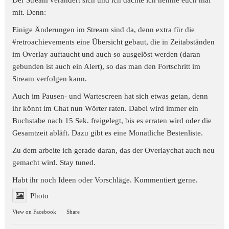
Der Stream verändert sich und ich dachte ich nehme euch mal
mit. Denn:
Einige Änderungen im Stream sind da, denn extra für die
#retroachievements
eine Übersicht gebaut, die in Zeitabständen
im Overlay auftaucht und auch so ausgelöst werden (daran
gebunden ist auch ein Alert), so das man den Fortschritt im
Stream verfolgen kann.
Auch im Pausen- und Wartescreen hat sich etwas getan, denn
ihr könnt im Chat nun Wörter raten. Dabei wird immer ein
Buchstabe nach 15 Sek. freigelegt, bis es erraten wird oder die
Gesamtzeit abläft. Dazu gibt es eine Monatliche Bestenliste.
Zu dem arbeite ich gerade daran, das der Overlaychat auch neu
gemacht wird. Stay tuned.
Habt ihr noch Ideen oder Vorschläge. Kommentiert gerne.
Photo
View on Facebook
·
Share