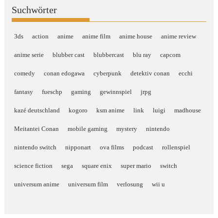
Suchwörter
3ds
action
anime
anime film
anime house
anime review
anime serie
blubber cast
blubbercast
blu ray
capcom
comedy
conan edogawa
cyberpunk
detektiv conan
ecchi
fantasy
fueschp
gaming
gewinnspiel
jrpg
kazé deutschland
kogoro
ksm anime
link
luigi
madhouse
Meitantei Conan
mobile gaming
mystery
nintendo
nintendo switch
nipponart
ova films
podcast
rollenspiel
science fiction
sega
square enix
super mario
switch
universum anime
universum film
verlosung
wii u