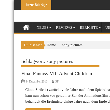
Skip
letzte Beiträge
to
content
NEUES
REVIEWS
BERICHTE
ÜB
Du bist hier
Home
sony pictures
Schlagwort:
sony pictures
Final Fantasy VII: Advent Children
9. Dezember 2010
SF
Cloud Strife ist zurück, viele Jahre nach dem Spielrel
kam nun schon vor geraumer Zeit der Animationsfilm „
behandelt die Ereignisse einige Jahre nach dem Ende d