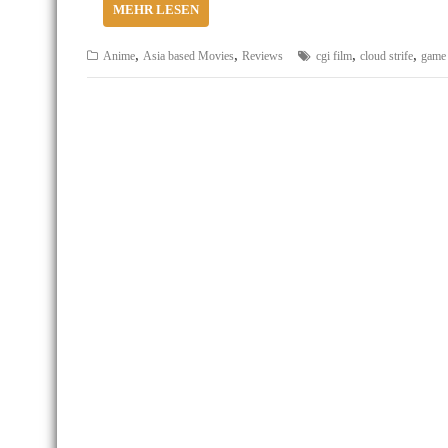
MEHR LESEN
,
,
,
,
Anime
Asia based Movies
Reviews
cgi film
cloud strife
game