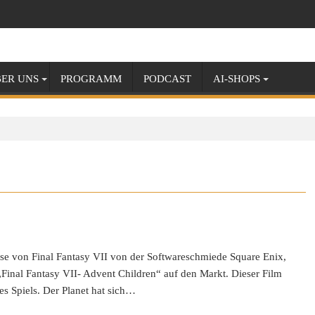
ER UNS
PROGRAMM
PODCAST
AI-SHOPS
ease von Final Fantasy VII von der Softwareschmiede Square Enix,
Final Fantasy VII- Advent Children“ auf den Markt. Dieser Film
es Spiels. Der Planet hat sich…