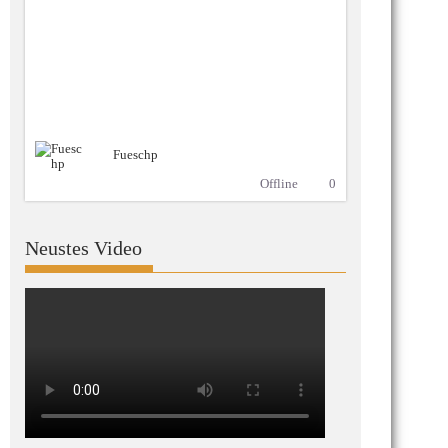
Fueschp
Offline
0
Neustes Video