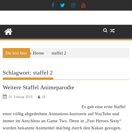
Skip
to
content
Du bist hier
Home
staffel 2
Schlagwort:
staffel 2
Weitere Staffel Animeparodie
10. Februar 2019
SF
Es gab eine erste Staffel
einer völlig abgedrehten Aninations-kurzserie auf YouTube und
immer im Anschluss an Game Two. Denn in „Fast Heroes Sixty“
wurden bekannte Animetitel mächtig durch den Kakao gezogen.