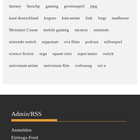
fantasy
fueschp
gaming
gewinnspiel
jrpg
kazé deutschland
kogoro
ksm anime
link
luigi
madhouse
Meitantei Conan
mobile gaming
mystery
nintendo
nintendo switch
nipponart
ova films
podcast
rollenspiel
science fiction
sega
square enix
super mario
switch
universum anime
universum film
verlosung
wii u
Admin/RSS
Anmelden
Eintrags-Feed