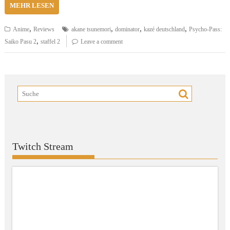
MEHR LESEN
,
,
,
,
Anime
Reviews
akane tsunemori
dominator
kazé deutschland
Psycho-Pass:
,
Saiko Pasu 2
staffel 2
Leave a comment
Twitch Stream