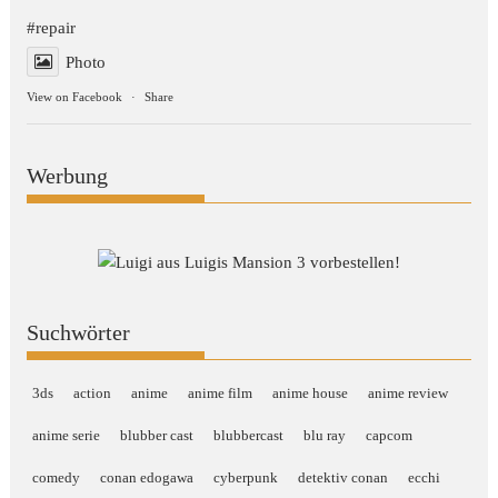
#repair
Photo
View on Facebook
·
Share
Werbung
Suchwörter
3ds
action
anime
anime film
anime house
anime review
anime serie
blubber cast
blubbercast
blu ray
capcom
comedy
conan edogawa
cyberpunk
detektiv conan
ecchi