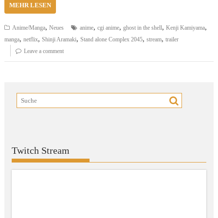
MEHR LESEN
,
,
,
,
,
Anime/Manga
Neues
anime
cgi anime
ghost in the shell
Kenji Kamiyama
,
,
,
,
,
manga
netflix
Shinji Aramaki
Stand alone Complex 2045
stream
trailer
Leave a comment
Twitch Stream