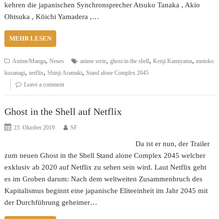
kehren die japanischen Synchronsprecher Atsuko Tanaka , Akio
Ohtsuka , Kōichi Yamadera ,…
MEHR LESEN
,
,
,
,
Anime/Manga
Neues
anime serie
ghost in the shell
Kenji Kamiyama
motoko
,
,
,
kusanagi
netflix
Shinji Aramaki
Stand alone Complex 2045
Leave a comment
Ghost in the Shell auf Netflix
23. Oktober 2019
SF
Da ist er nun, der Trailer
zum neuen Ghost in the Shell Stand alone Complex 2045 welcher
exklusiv ab 2020 auf Netflix zu sehen sein wird. Laut Netflix geht
es im Groben darum: Nach dem weltweiten Zusammenbruch des
Kapitalismus beginnt eine japanische Eliteeinheit im Jahr 2045 mit
der Durchführung geheimer…