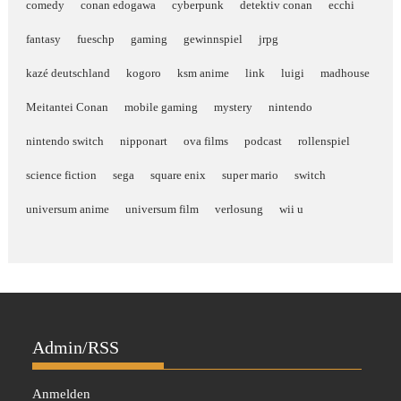
comedy
conan edogawa
cyberpunk
detektiv conan
ecchi
fantasy
fueschp
gaming
gewinnspiel
jrpg
kazé deutschland
kogoro
ksm anime
link
luigi
madhouse
Meitantei Conan
mobile gaming
mystery
nintendo
nintendo switch
nipponart
ova films
podcast
rollenspiel
science fiction
sega
square enix
super mario
switch
universum anime
universum film
verlosung
wii u
Admin/RSS
Anmelden