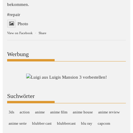
bekommen.
#repair
Photo
View on Facebook
·
Share
Werbung
Suchwörter
3ds
action
anime
anime film
anime house
anime review
anime serie
blubber cast
blubbercast
blu ray
capcom