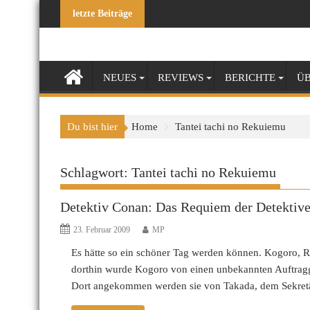
Skip
letzte Beiträge
to
content
NEUES
REVIEWS
BERICHTE
ÜB
Du bist hier
Home
Tantei tachi no Rekuiemu
Schlagwort:
Tantei tachi no Rekuiemu
Detektiv Conan: Das Requiem der Detektiv
23. Februar 2009
MP
Es hätte so ein schöner Tag werden können. Kogoro, 
dorthin wurde Kogoro von einen unbekannten Auftragg
Dort angekommen werden sie von Takada, dem Sekret