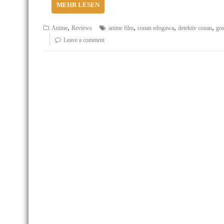
MEHR LESEN
,
,
,
,
Anime
Reviews
anime film
conan edogawa
detektiv conan
go
Leave a comment