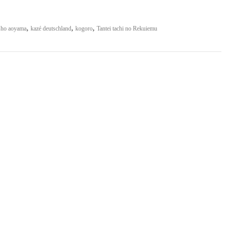
,
,
,
sho aoyama
kazé deutschland
kogoro
Tantei tachi no Rekuiemu