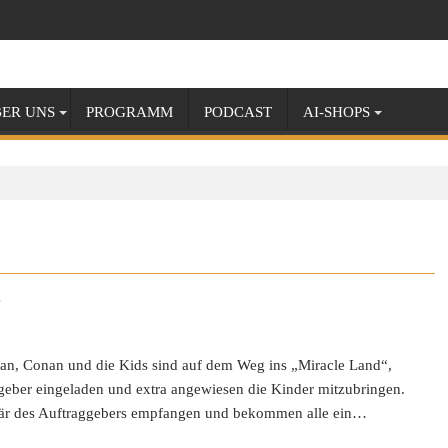
ER UNS
PROGRAMM
PODCAST
AI-SHOPS
e
Ran, Conan und die Kids sind auf dem Weg ins „Miracle Land“,
eber eingeladen und extra angewiesen die Kinder mitzubringen.
är des Auftraggebers empfangen und bekommen alle ein…