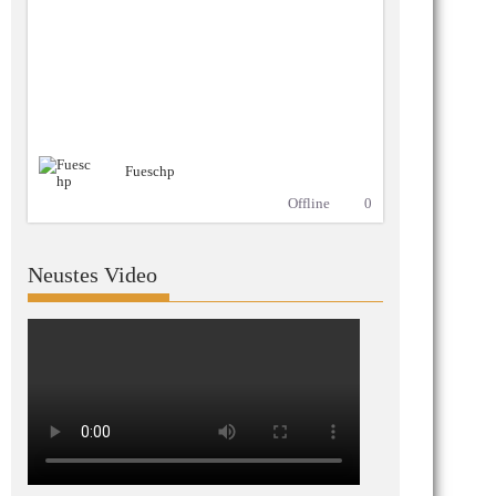
Fueschp
Offline
0
Neustes Video