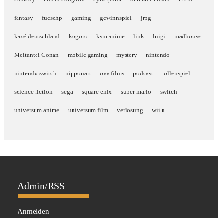
fantasy
fueschp
gaming
gewinnspiel
jrpg
kazé deutschland
kogoro
ksm anime
link
luigi
madhouse
Meitantei Conan
mobile gaming
mystery
nintendo
nintendo switch
nipponart
ova films
podcast
rollenspiel
science fiction
sega
square enix
super mario
switch
universum anime
universum film
verlosung
wii u
Admin/RSS
Anmelden