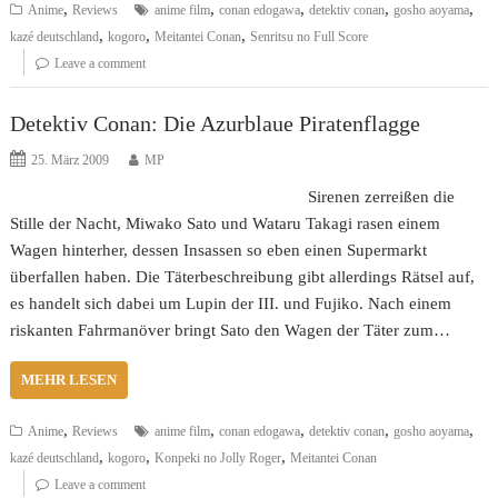
,
,
,
,
,
Anime
Reviews
anime film
conan edogawa
detektiv conan
gosho aoyama
,
,
,
kazé deutschland
kogoro
Meitantei Conan
Senritsu no Full Score
Leave a comment
Detektiv Conan: Die Azurblaue Piratenflagge
25. März 2009
MP
Sirenen zerreißen die
Stille der Nacht, Miwako Sato und Wataru Takagi rasen einem
Wagen hinterher, dessen Insassen so eben einen Supermarkt
überfallen haben. Die Täterbeschreibung gibt allerdings Rätsel auf,
es handelt sich dabei um Lupin der III. und Fujiko. Nach einem
riskanten Fahrmanöver bringt Sato den Wagen der Täter zum…
MEHR LESEN
,
,
,
,
,
Anime
Reviews
anime film
conan edogawa
detektiv conan
gosho aoyama
,
,
,
kazé deutschland
kogoro
Konpeki no Jolly Roger
Meitantei Conan
Leave a comment