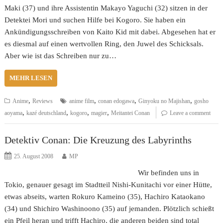
Maki (37) und ihre Assistentin Makayo Yaguchi (32) sitzen in der
Detektei Mori und suchen Hilfe bei Kogoro. Sie haben ein
Ankündigungsschreiben von Kaito Kid mit dabei. Abgesehen hat er
es diesmal auf einen wertvollen Ring, den Juwel des Schicksals.
Aber wie ist das Schreiben nur zu…
MEHR LESEN
,
,
,
,
Anime
Reviews
anime film
conan edogawa
Ginyoku no Majishan
gosho
,
,
,
,
aoyama
kazé deutschland
kogoro
magier
Meitantei Conan
Leave a comment
Detektiv Conan: Die Kreuzung des Labyrinths
25. August 2008
MP
Wir befinden uns in
Tokio, genauer gesagt im Stadtteil Nishi-Kunitachi vor einer Hütte,
etwas abseits, warten Rokuro Kameino (35), Hachiro Kataokano
(34) und Shichiro Washinoono (35) auf jemanden. Plötzlich schießt
ein Pfeil heran und trifft Hachiro, die anderen beiden sind total