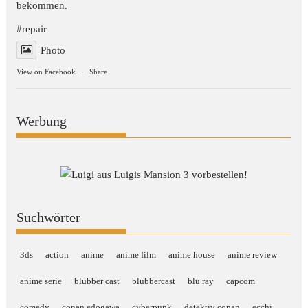
bekommen.
#repair
Photo
View on Facebook
·
Share
Werbung
Suchwörter
3ds
action
anime
anime film
anime house
anime review
anime serie
blubber cast
blubbercast
blu ray
capcom
comedy
conan edogawa
cyberpunk
detektiv conan
ecchi