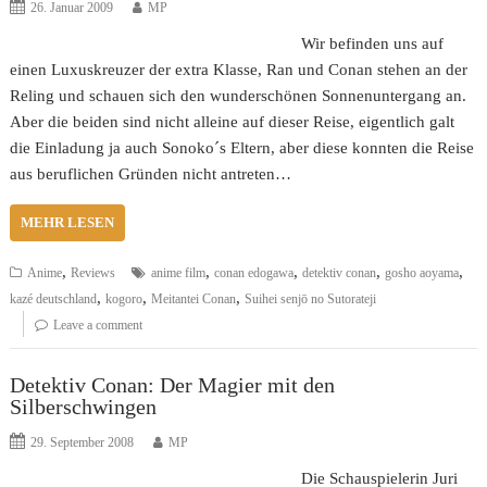
26. Januar 2009
MP
Wir befinden uns auf
einen Luxuskreuzer der extra Klasse, Ran und Conan stehen an der
Reling und schauen sich den wunderschönen Sonnenuntergang an.
Aber die beiden sind nicht alleine auf dieser Reise, eigentlich galt
die Einladung ja auch Sonoko´s Eltern, aber diese konnten die Reise
aus beruflichen Gründen nicht antreten…
MEHR LESEN
,
,
,
,
,
Anime
Reviews
anime film
conan edogawa
detektiv conan
gosho aoyama
,
,
,
kazé deutschland
kogoro
Meitantei Conan
Suihei senjō no Sutorateji
Leave a comment
Detektiv Conan: Der Magier mit den
Silberschwingen
29. September 2008
MP
Die Schauspielerin Juri