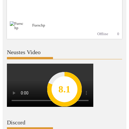
Fueschp
Offline
0
Neustes Video
8.2
7.8
7.1
8.1
7
Discord