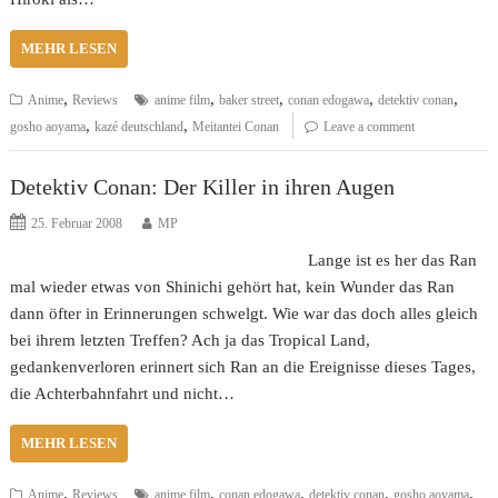
MEHR LESEN
,
,
,
,
,
Anime
Reviews
anime film
baker street
conan edogawa
detektiv conan
,
,
gosho aoyama
kazé deutschland
Meitantei Conan
Leave a comment
Detektiv Conan: Der Killer in ihren Augen
25. Februar 2008
MP
Lange ist es her das Ran
mal wieder etwas von Shinichi gehört hat, kein Wunder das Ran
dann öfter in Erinnerungen schwelgt. Wie war das doch alles gleich
bei ihrem letzten Treffen? Ach ja das Tropical Land,
gedankenverloren erinnert sich Ran an die Ereignisse dieses Tages,
die Achterbahnfahrt und nicht…
MEHR LESEN
,
,
,
,
,
Anime
Reviews
anime film
conan edogawa
detektiv conan
gosho aoyama