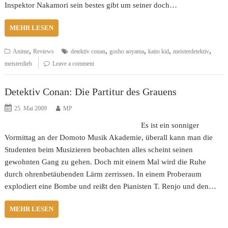
Inspektor Nakamori sein bestes gibt um seiner doch…
MEHR LESEN
,
,
,
,
,
Anime
Reviews
detektiv conan
gosho aoyama
kaito kid
meisterdetektiv
meisterdieb
Leave a comment
Detektiv Conan: Die Partitur des Grauens
25. Mai 2009
MP
Es ist ein sonniger
Vormittag an der Domoto Musik Akademie, überall kann man die
Studenten beim Musizieren beobachten alles scheint seinen
gewohnten Gang zu gehen. Doch mit einem Mal wird die Ruhe
durch ohrenbetäubenden Lärm zerrissen. In einem Proberaum
explodiert eine Bombe und reißt den Pianisten T. Renjo und den…
MEHR LESEN