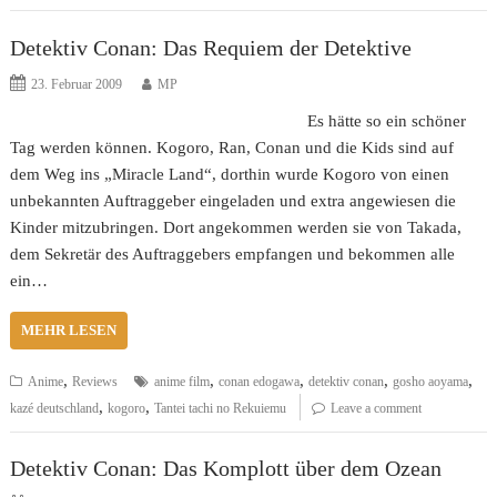
Detektiv Conan: Das Requiem der Detektive
23. Februar 2009
MP
Es hätte so ein schöner
Tag werden können. Kogoro, Ran, Conan und die Kids sind auf
dem Weg ins „Miracle Land“, dorthin wurde Kogoro von einen
unbekannten Auftraggeber eingeladen und extra angewiesen die
Kinder mitzubringen. Dort angekommen werden sie von Takada,
dem Sekretär des Auftraggebers empfangen und bekommen alle
ein…
MEHR LESEN
,
,
,
,
,
Anime
Reviews
anime film
conan edogawa
detektiv conan
gosho aoyama
,
,
kazé deutschland
kogoro
Tantei tachi no Rekuiemu
Leave a comment
Detektiv Conan: Das Komplott über dem Ozean