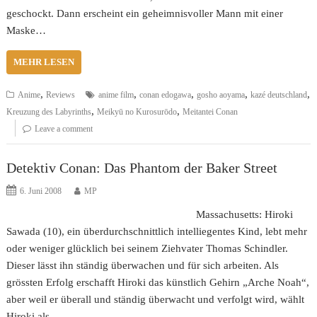
geschockt. Dann erscheint ein geheimnisvoller Mann mit einer
Maske…
MEHR LESEN
,
,
,
,
,
Anime
Reviews
anime film
conan edogawa
gosho aoyama
kazé deutschland
,
,
Kreuzung des Labyrinths
Meikyū no Kurosurōdo
Meitantei Conan
Leave a comment
Detektiv Conan: Das Phantom der Baker Street
6. Juni 2008
MP
Massachusetts: Hiroki
Sawada (10), ein überdurchschnittlich intelliegentes Kind, lebt mehr
oder weniger glücklich bei seinem Ziehvater Thomas Schindler.
Dieser lässt ihn ständig überwachen und für sich arbeiten. Als
grössten Erfolg erschafft Hiroki das künstlich Gehirn „Arche Noah“,
aber weil er überall und ständig überwacht und verfolgt wird, wählt
Hiroki als…