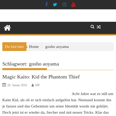
Skip
to
content
Du bist hier
Home
gosho aoyama
Schlagwort:
gosho aoyama
Magic Kaito: Kid the Phantom Thief
28. Januar 2016
MP
Acht Jahre war es still um
Kaito Kid, als ob er sich einfach aufgelöst hat. Niemand konnte ihn
je fassen und das Geheimnis um seine Identität wurde nie geklärt.
Doch jetzt ist er wieder da, frecher und mit neuen Tricks. Klar das