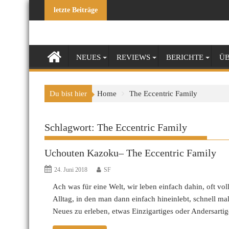
Skip
letzte Beiträge
to
content
NEUES
REVIEWS
BERICHTE
ÜB
Du bist hier
Home
The Eccentric Family
Schlagwort:
The Eccentric Family
Uchouten Kazoku– The Eccentric Family
24. Juni 2018
SF
Ach was für eine Welt, wir leben einfach dahin, oft vo
Alltag, in den man dann einfach hineinlebt, schnell ma
Neues zu erleben, etwas Einzigartiges oder Andersarti