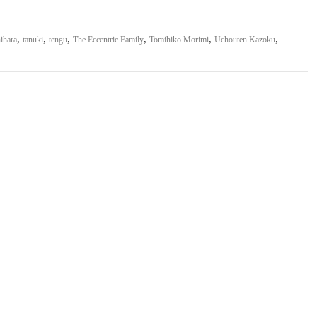
,
,
,
,
,
,
ihara
tanuki
tengu
The Eccentric Family
Tomihiko Morimi
Uchouten Kazoku