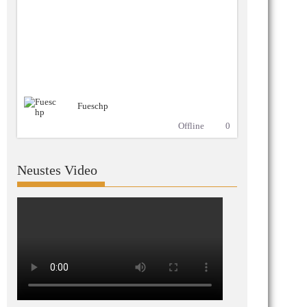
Fueschp
Offline
0
Neustes Video