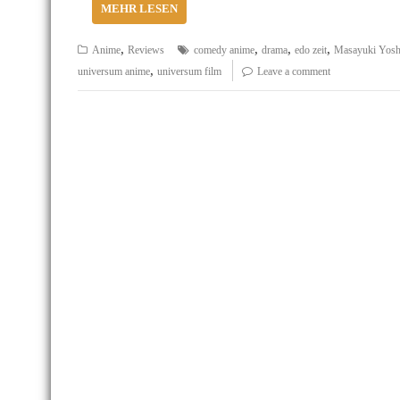
MEHR LESEN
,
,
,
,
Anime
Reviews
comedy anime
drama
edo zeit
Masayuki Yosh
,
universum anime
universum film
Leave a comment