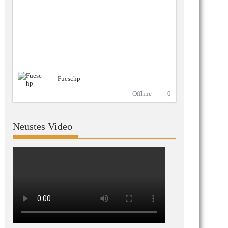
Fueschp
Offline
0
Neustes Video