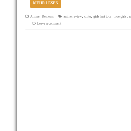
MEHR LESEN
,
,
,
,
,
Anime
Reviews
anime review
chito
girls last tour
moe girls
m
Leave a comment