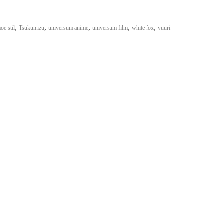
,
,
,
,
,
oe stil
Tsukumizu
universum anime
universum film
white fox
yuuri