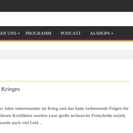
ER UNS
PROGRAMM
PODCAST
AI-SHOPS
 Krieges
ber Jahre untereinander im Krieg und das hatte verheerende Folgen für
iesen Konflikten wurden zwar große technische Fortschritte erzielt,
s wurde auch viel Leid…