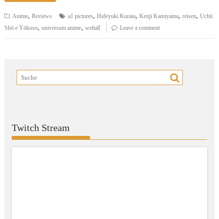
,
,
,
,
,
Anime
Reviews
a1 pictures
Hideyuki Kurata
Kenji Kamiyama
reisen
Uchū
,
,
Shō e Yōkoso
universum anime
weltall
Leave a comment
Twitch Stream