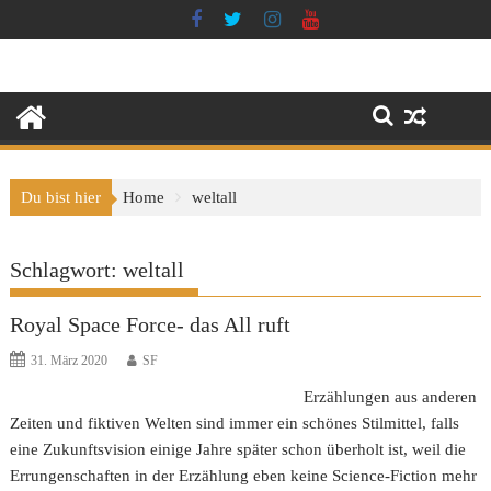
Skip
to
content
Du bist hier
Home
weltall
Schlagwort:
weltall
Royal Space Force- das All ruft
31. März 2020
SF
Erzählungen aus anderen
Zeiten und fiktiven Welten sind immer ein schönes Stilmittel, falls
eine Zukunftsvision einige Jahre später schon überholt ist, weil die
Errungenschaften in der Erzählung eben keine Science-Fiction mehr