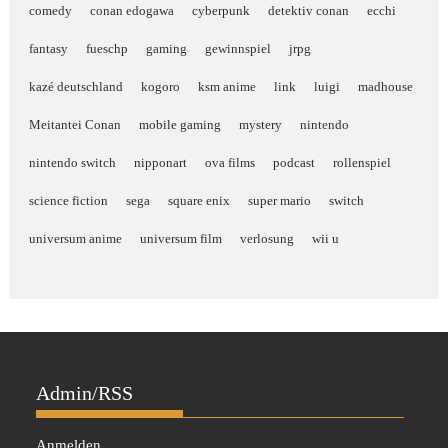
comedy
conan edogawa
cyberpunk
detektiv conan
ecchi
fantasy
fueschp
gaming
gewinnspiel
jrpg
kazé deutschland
kogoro
ksm anime
link
luigi
madhouse
Meitantei Conan
mobile gaming
mystery
nintendo
nintendo switch
nipponart
ova films
podcast
rollenspiel
science fiction
sega
square enix
super mario
switch
universum anime
universum film
verlosung
wii u
Admin/RSS
Anmelden