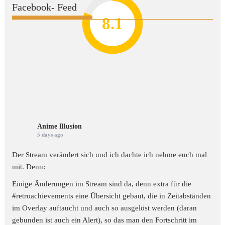
Facebook- Feed
8.2
7.8
7.1
8.1
7
Anime Illusion
5 days ago
Der Stream verändert sich und ich dachte ich nehme euch mal
mit. Denn:
Einige Änderungen im Stream sind da, denn extra für die
#retroachievements
eine Übersicht gebaut, die in Zeitabständen
im Overlay auftaucht und auch so ausgelöst werden (daran
gebunden ist auch ein Alert), so das man den Fortschritt im