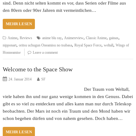
sind. Denn nicht selten kommt es vor, dass Serien oder Filme aus
den 80ern oder 90er Jahren mit vermeintlichen…
MEHR LESEN
,
,
,
,
,
Anime
Reviews
anime blu ray
Animereview
Classic Anime
gainax
,
,
,
,
nipponart
oritsu uchugun Oneamisu no tsubasa
Royal Space Force
weltall
Wings of
Honneamise
Leave a comment
Welcome to the Space Show
24. Januar 2014
SF
Der Traum vom Weltall,
viele haben ihn und nur ganz wenige kommen in den Genuss. Dabei
gibt es so viel zu entdecken und alles kann man nur durch Teleskop
beobachten. Der Mars ist noch ein Traum und den Mond haben wir
schon begehen dürfen und von nahem gesehen. Doch haben…
MEHR LESEN