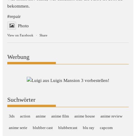
bekommen.
#repair
Photo
View on Facebook
·
Share
Werbung
Suchwörter
3ds
action
anime
anime film
anime house
anime review
anime serie
blubber cast
blubbercast
blu ray
capcom