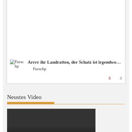
Arrrr ihr Landratten, der Schatz ist irgendwo da draussen! ❗️spende❗️blubbercast❗️Discord ❗️BSG [+18 GER]
Fueschp
8
0
Neustes Video