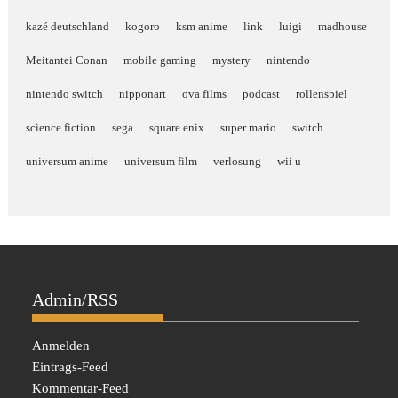
kazé deutschland
kogoro
ksm anime
link
luigi
madhouse
Meitantei Conan
mobile gaming
mystery
nintendo
nintendo switch
nipponart
ova films
podcast
rollenspiel
science fiction
sega
square enix
super mario
switch
universum anime
universum film
verlosung
wii u
Admin/RSS
Anmelden
Eintrags-Feed
Kommentar-Feed