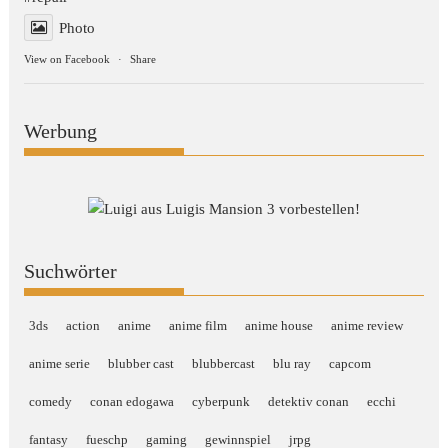
Photo
View on Facebook
·
Share
Werbung
Suchwörter
3ds
action
anime
anime film
anime house
anime review
anime serie
blubber cast
blubbercast
blu ray
capcom
comedy
conan edogawa
cyberpunk
detektiv conan
ecchi
fantasy
fueschp
gaming
gewinnspiel
jrpg