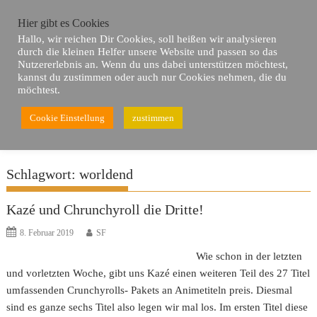
Skip
Hier gibt es Cookies
to
Hallo, wir reichen Dir Cookies, soll heißen wir analysieren
content
durch die kleinen Helfer unsere Website und passen so das
Nutzererlebnis an. Wenn du uns dabei unterstützen möchtest,
kannst du zustimmen oder auch nur Cookies nehmen, die du
möchtest.
Cookie Einstellung
zustimmen
Du bist hier
Home
worldend
Schlagwort:
worldend
Kazé und Chrunchyroll die Dritte!
8. Februar 2019
SF
Wie schon in der letzten
und vorletzten Woche, gibt uns Kazé einen weiteren Teil des 27 Titel
umfassenden Crunchyrolls- Pakets an Animetiteln preis. Diesmal
sind es ganze sechs Titel also legen wir mal los. Im ersten Titel diese