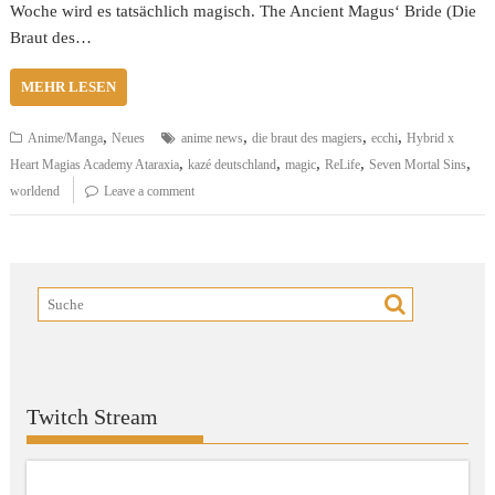
Woche wird es tatsächlich magisch. The Ancient Magus‘ Bride (Die
Braut des…
MEHR LESEN
,
,
,
,
Anime/Manga
Neues
anime news
die braut des magiers
ecchi
Hybrid x
,
,
,
,
,
Heart Magias Academy Ataraxia
kazé deutschland
magic
ReLife
Seven Mortal Sins
worldend
Leave a comment
Twitch Stream