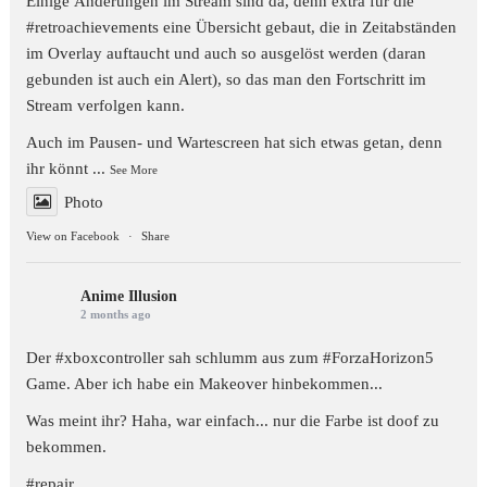
Einige Änderungen im Stream sind da, denn extra für die
#retroachievements
eine Übersicht gebaut, die in Zeitabständen
im Overlay auftaucht und auch so ausgelöst werden (daran
gebunden ist auch ein Alert), so das man den Fortschritt im
Stream verfolgen kann.
Auch im Pausen- und Wartescreen hat sich etwas getan, denn
ihr könnt
...
See More
Photo
View on Facebook
·
Share
Anime Illusion
2 months ago
Der
#xboxcontroller
sah schlumm aus zum
#ForzaHorizon5
Game. Aber ich habe ein Makeover hinbekommen...
Was meint ihr? Haha, war einfach... nur die Farbe ist doof zu
bekommen.
#repair