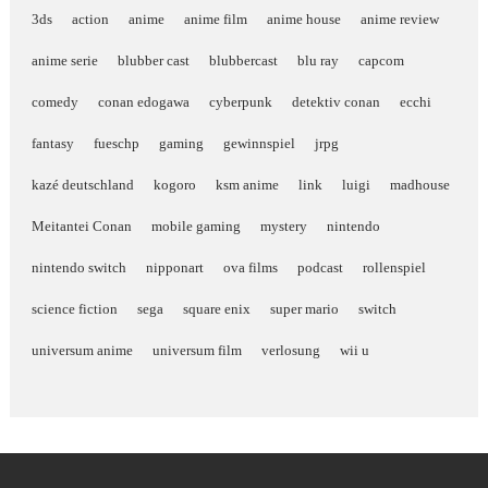
3ds
action
anime
anime film
anime house
anime review
anime serie
blubber cast
blubbercast
blu ray
capcom
comedy
conan edogawa
cyberpunk
detektiv conan
ecchi
fantasy
fueschp
gaming
gewinnspiel
jrpg
kazé deutschland
kogoro
ksm anime
link
luigi
madhouse
Meitantei Conan
mobile gaming
mystery
nintendo
nintendo switch
nipponart
ova films
podcast
rollenspiel
science fiction
sega
square enix
super mario
switch
universum anime
universum film
verlosung
wii u