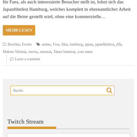
für Fans, als auch interessierte Besucher stellt ist, lohnt sich das
Japanfilmfest Hamburg, welches komplett in ehrenamtlicher Arbeit
auf die Beine gestellt wird, ohne eine kommerzielle…
MEHR LESEN
,
,
,
,
,
,
,
,
Berichte
Events
anime
Fest
film
hamburg
japan
japanfilmfest
jffh
,
,
,
,
Makoto Shinkai
movie
samurai
Tatara Samurai
your name
Leave a comment
Twitch Stream