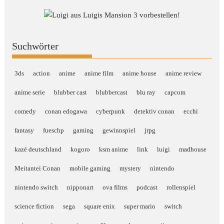
Suchwörter
3ds
action
anime
anime film
anime house
anime review
anime serie
blubber cast
blubbercast
blu ray
capcom
comedy
conan edogawa
cyberpunk
detektiv conan
ecchi
fantasy
fueschp
gaming
gewinnspiel
jrpg
kazé deutschland
kogoro
ksm anime
link
luigi
madhouse
Meitantei Conan
mobile gaming
mystery
nintendo
nintendo switch
nipponart
ova films
podcast
rollenspiel
science fiction
sega
square enix
super mario
switch