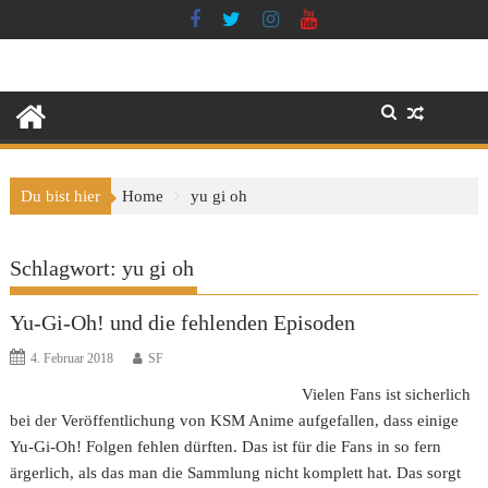
Skip
to
content
Du bist hier
Home
yu gi oh
Schlagwort:
yu gi oh
Yu-Gi-Oh! und die fehlenden Episoden
4. Februar 2018
SF
Vielen Fans ist sicherlich
bei der Veröffentlichung von KSM Anime aufgefallen, dass einige
Yu-Gi-Oh! Folgen fehlen dürften. Das ist für die Fans in so fern
ärgerlich, als das man die Sammlung nicht komplett hat. Das sorgt