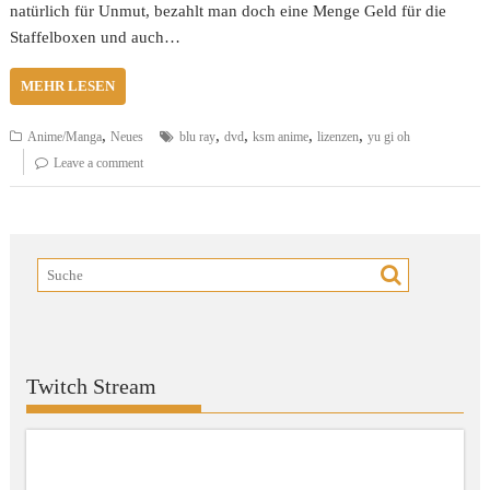
natürlich für Unmut, bezahlt man doch eine Menge Geld für die
Staffelboxen und auch…
MEHR LESEN
,
,
,
,
,
Anime/Manga
Neues
blu ray
dvd
ksm anime
lizenzen
yu gi oh
Leave a comment
Twitch Stream