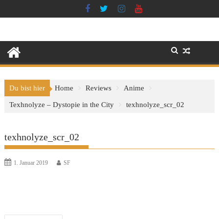
Skip
to
content
Du bist hier
Home
Reviews
Anime
Texhnolyze – Dystopie in the City
texhnolyze_scr_02
texhnolyze_scr_02
1. Januar 2019
SF