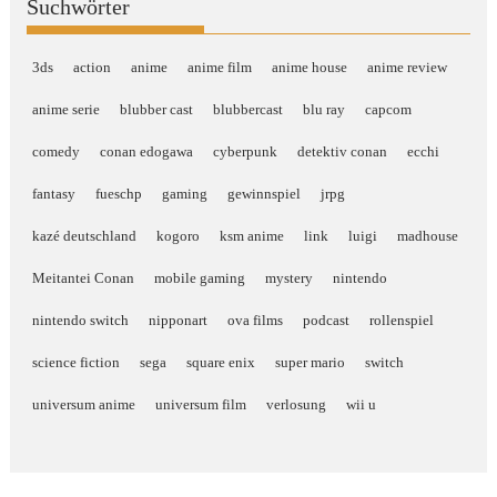
Suchwörter
3ds
action
anime
anime film
anime house
anime review
anime serie
blubber cast
blubbercast
blu ray
capcom
comedy
conan edogawa
cyberpunk
detektiv conan
ecchi
fantasy
fueschp
gaming
gewinnspiel
jrpg
kazé deutschland
kogoro
ksm anime
link
luigi
madhouse
Meitantei Conan
mobile gaming
mystery
nintendo
nintendo switch
nipponart
ova films
podcast
rollenspiel
science fiction
sega
square enix
super mario
switch
universum anime
universum film
verlosung
wii u