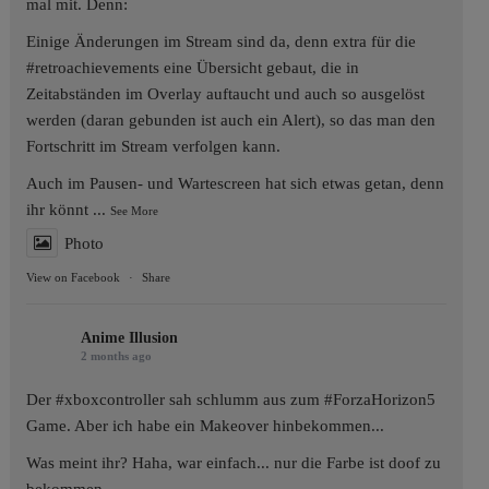
mal mit. Denn:
Einige Änderungen im Stream sind da, denn extra für die
#retroachievements
eine Übersicht gebaut, die in
Zeitabständen im Overlay auftaucht und auch so ausgelöst
werden (daran gebunden ist auch ein Alert), so das man den
Fortschritt im Stream verfolgen kann.
Auch im Pausen- und Wartescreen hat sich etwas getan, denn
ihr könnt
...
See More
Photo
View on Facebook
·
Share
Anime Illusion
2 months ago
Der
#xboxcontroller
sah schlumm aus zum
#ForzaHorizon5
Game. Aber ich habe ein Makeover hinbekommen...
Was meint ihr? Haha, war einfach... nur die Farbe ist doof zu
bekommen.