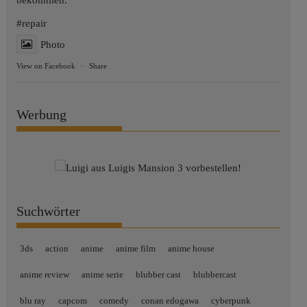
#repair
Photo
View on Facebook
·
Share
Werbung
Suchwörter
3ds
action
anime
anime film
anime house
anime review
anime serie
blubber cast
blubbercast
blu ray
capcom
comedy
conan edogawa
cyberpunk