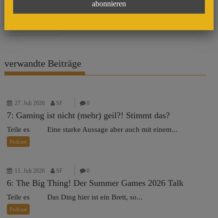
Beitragsnavigation
texhnolyze_scr_04
verwandte Beiträge
27. Juli 2026
SF
0
7: Gaming ist nicht (mehr) geil?! Stimmt das?
Teile es Eine starke Aussage aber auch mit einem...
Podcast
11. Juli 2026
SF
0
6: The Big Thing! Der Summer Games 2026 Talk
Teile es Das Ding hier ist ein Brett, so...
Podcast