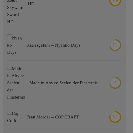
7.8
HD
Kariesgefahr – Nyanko Days
7.1
Made in Abyss: Seelen der Finsternis
7
Feen Mörder – COP CRAFT
8.1