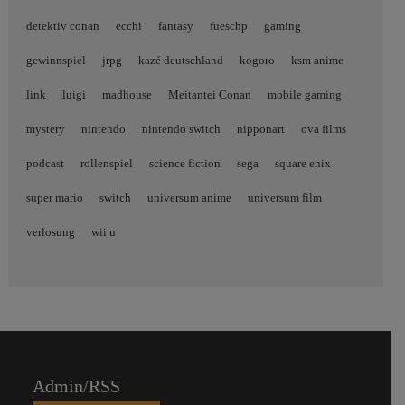
detektiv conan
ecchi
fantasy
fueschp
gaming
gewinnspiel
jrpg
kazé deutschland
kogoro
ksm anime
link
luigi
madhouse
Meitantei Conan
mobile gaming
mystery
nintendo
nintendo switch
nipponart
ova films
podcast
rollenspiel
science fiction
sega
square enix
super mario
switch
universum anime
universum film
verlosung
wii u
Admin/RSS