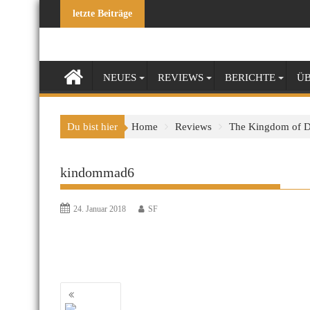
Skip
letzte Beiträge
to
content
NEUES
REVIEWS
BERICHTE
ÜB
Du bist hier
Home
Reviews
The Kingdom of 
kindommad6
24. Januar 2018
SF
Beitragsnavigation