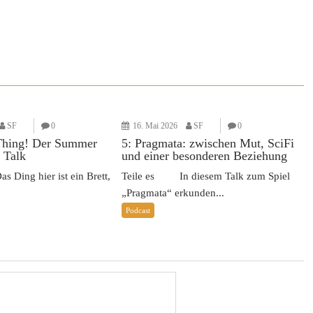
SF
0
16. Mai 2026
SF
0
Thing! Der Summer
5: Pragmata: zwischen Mut, SciFi
 Talk
und einer besonderen Beziehung
Ding hier ist ein Brett,
Teile es In diesem Talk zum Spiel
„Pragmata“ erkunden...
Podcast