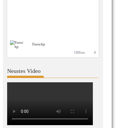
Fueschp
Offline
0
Neustes Video