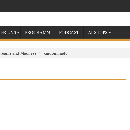
ER UNS
PROGRAMM
PODCAST
AI-SHOPS
Dreams and Madness
kindommad6