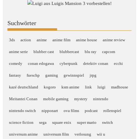
Suchwörter
3ds
action
anime
anime film
anime house
anime review
anime serie
blubber cast
blubbercast
blu ray
capcom
comedy
conan edogawa
cyberpunk
detektiv conan
ecchi
fantasy
fueschp
gaming
gewinnspiel
jrpg
kazé deutschland
kogoro
ksm anime
link
luigi
madhouse
Meitantei Conan
mobile gaming
mystery
nintendo
nintendo switch
nipponart
ova films
podcast
rollenspiel
science fiction
sega
square enix
super mario
switch
universum anime
universum film
verlosung
wii u