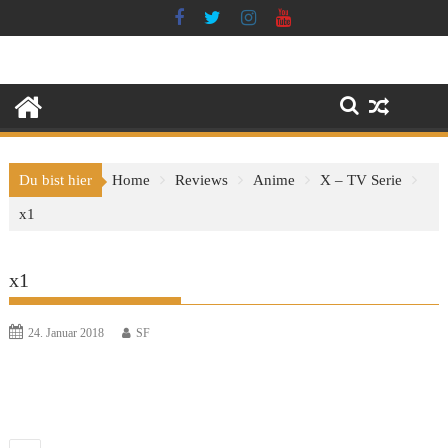
Skip
to
content
Du bist hier
Home
Reviews
Anime
X – TV Serie
x1
x1
24. Januar 2018
SF