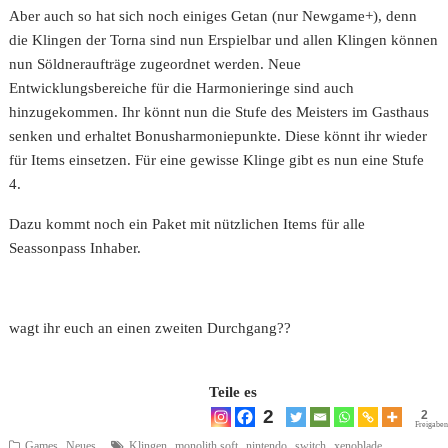
Aber auch so hat sich noch einiges Getan (nur Newgame+), denn
die Klingen der Torna sind nun Erspielbar und allen Klingen können
nun Söldneraufträge zugeordnet werden. Neue
Entwicklungsbereiche für die Harmonieringe sind auch
hinzugekommen. Ihr könnt nun die Stufe des Meisters im Gasthaus
senken und erhaltet Bonusharmoniepunkte. Diese könnt ihr wieder
für Items einsetzen. Für eine gewisse Klinge gibt es nun eine Stufe
4.
Dazu kommt noch ein Paket mit nützlichen Items für alle
Seassonpass Inhaber.
wagt ihr euch an einen zweiten Durchgang??
Teile es
2
2
Freigaben
,
,
,
,
,
,
Games
Neues
Klingen
monolith soft
nintendo
switch
xenoblade