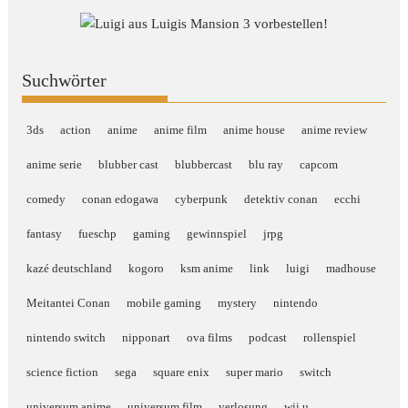
Suchwörter
3ds
action
anime
anime film
anime house
anime review
anime serie
blubber cast
blubbercast
blu ray
capcom
comedy
conan edogawa
cyberpunk
detektiv conan
ecchi
fantasy
fueschp
gaming
gewinnspiel
jrpg
kazé deutschland
kogoro
ksm anime
link
luigi
madhouse
Meitantei Conan
mobile gaming
mystery
nintendo
nintendo switch
nipponart
ova films
podcast
rollenspiel
science fiction
sega
square enix
super mario
switch
universum anime
universum film
verlosung
wii u