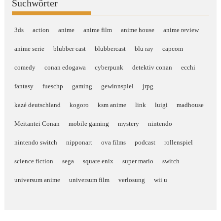
Suchwörter
3ds
action
anime
anime film
anime house
anime review
anime serie
blubber cast
blubbercast
blu ray
capcom
comedy
conan edogawa
cyberpunk
detektiv conan
ecchi
fantasy
fueschp
gaming
gewinnspiel
jrpg
kazé deutschland
kogoro
ksm anime
link
luigi
madhouse
Meitantei Conan
mobile gaming
mystery
nintendo
nintendo switch
nipponart
ova films
podcast
rollenspiel
science fiction
sega
square enix
super mario
switch
universum anime
universum film
verlosung
wii u