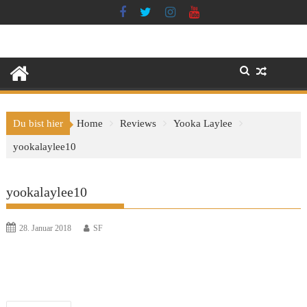
Skip
to
content
Du bist hier
Home
Reviews
Yooka Laylee
yookalaylee10
yookalaylee10
28. Januar 2018
SF