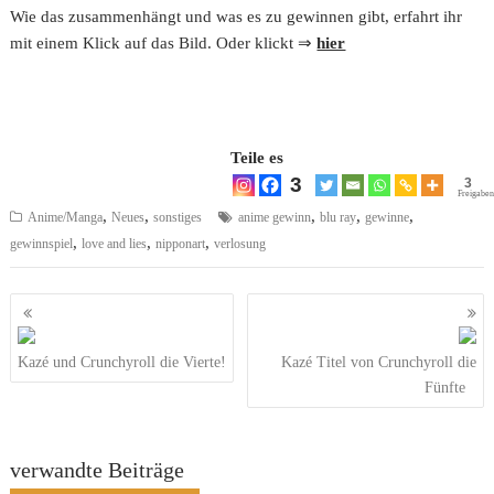
Wie das zusammenhängt und was es zu gewinnen gibt, erfahrt ihr
mit einem Klick auf das Bild. Oder klickt ⇒
hier
Teile es
3
3
Freigaben
,
,
,
,
,
Anime/Manga
Neues
sonstiges
anime gewinn
blu ray
gewinne
,
,
,
gewinnspiel
love and lies
nipponart
verlosung
Beitragsnavigation
Kazé und Crunchyroll die Vierte!
Kazé Titel von Crunchyroll die
Fünfte
verwandte Beiträge