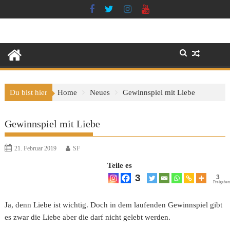
Skip
to
content
Du bist hier
Home
Neues
Gewinnspiel mit Liebe
Gewinnspiel mit Liebe
21. Februar 2019
SF
Teile es
3
3
Freigaben
Ja, denn Liebe ist wichtig. Doch in dem laufenden Gewinnspiel gibt
es zwar die Liebe aber die darf nicht gelebt werden.