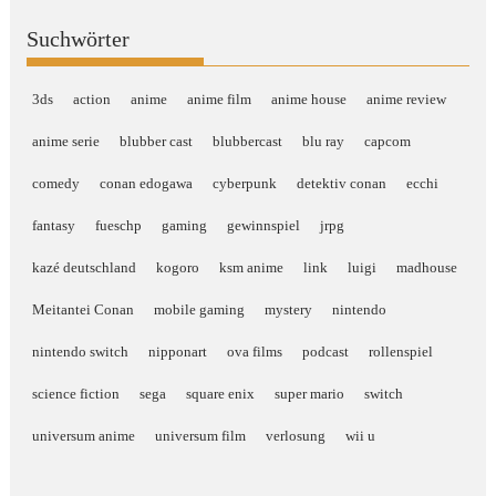
Suchwörter
3ds
action
anime
anime film
anime house
anime review
anime serie
blubber cast
blubbercast
blu ray
capcom
comedy
conan edogawa
cyberpunk
detektiv conan
ecchi
fantasy
fueschp
gaming
gewinnspiel
jrpg
kazé deutschland
kogoro
ksm anime
link
luigi
madhouse
Meitantei Conan
mobile gaming
mystery
nintendo
nintendo switch
nipponart
ova films
podcast
rollenspiel
science fiction
sega
square enix
super mario
switch
universum anime
universum film
verlosung
wii u