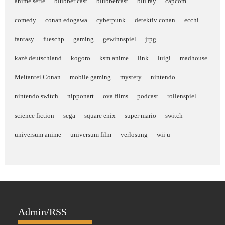
anime serie
blubber cast
blubbercast
blu ray
capcom
comedy
conan edogawa
cyberpunk
detektiv conan
ecchi
fantasy
fueschp
gaming
gewinnspiel
jrpg
kazé deutschland
kogoro
ksm anime
link
luigi
madhouse
Meitantei Conan
mobile gaming
mystery
nintendo
nintendo switch
nipponart
ova films
podcast
rollenspiel
science fiction
sega
square enix
super mario
switch
universum anime
universum film
verlosung
wii u
Admin/RSS