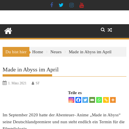
Skip
to
content
Du bist hier
Home
Neues
Made in Abyss im April
Made in Abyss im April
1. März 2021
SF
Teile es
Im September 2020 hatte der Abenteuer- Anime „Made in Abyss“
seine Deutschlandpremiere und nun steht endlich ein Termin für die
Filmtrilologie.