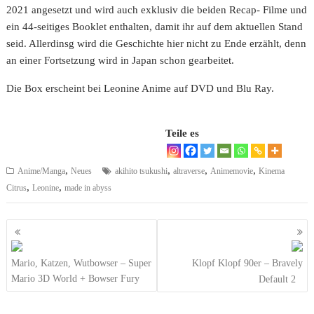
2021 angesetzt und wird auch exklusiv die beiden Recap- Filme und
ein 44-seitiges Booklet enthalten, damit ihr auf dem aktuellen Stand
seid. Allerdinsg wird die Geschichte hier nicht zu Ende erzählt, denn
an einer Fortsetzung wird in Japan schon gearbeitet.
Die Box erscheint bei Leonine Anime auf DVD und Blu Ray.
Teile es
,
,
,
,
Anime/Manga
Neues
akihito tsukushi
altraverse
Animemovie
Kinema
,
,
Citrus
Leonine
made in abyss
Beitragsnavigation
Mario, Katzen, Wutbowser – Super
Klopf Klopf 90er – Bravely
Mario 3D World + Bowser Fury
Default 2