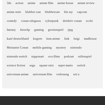
3ds
action
anime
anime film
anime house
anime review
anime serie
blubber cast
blubbercast
blu ray
capcom
comedy
conan edogawa
cyberpunk
detektiv conan
ecchi
fantasy
fueschp
gaming
gewinnspiel
jrpg
kazé deutschland
kogoro
ksm anime
link
luigi
madhouse
Meitantei Conan
mobile gaming
mystery
nintendo
nintendo switch
nipponart
ova films
podcast
rollenspiel
science fiction
sega
square enix
super mario
switch
universum anime
universum film
verlosung
wii u