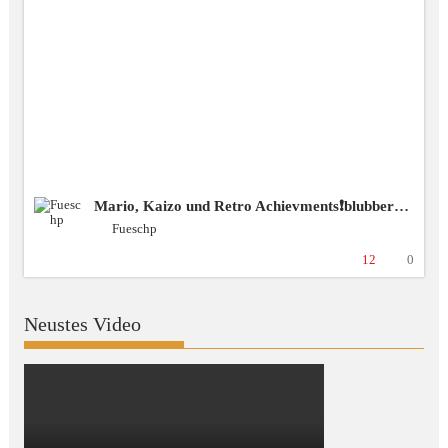
Mario, Kaizo und Retro Achievments❗️blubbercast❗️Discord ❗️BSG [+18 GER]
Fueschp
12
0
Neustes Video