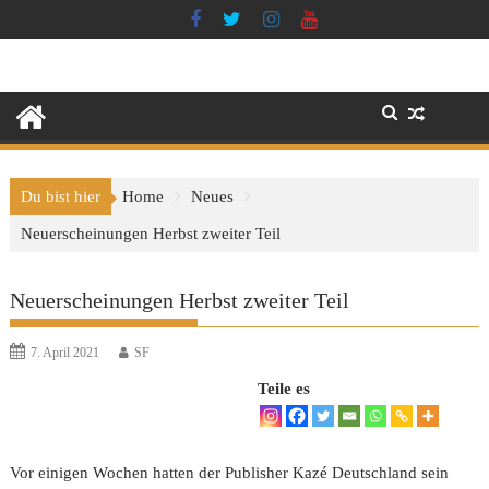
Skip
to
content
Du bist hier
Home
Neues
Neuerscheinungen Herbst zweiter Teil
Neuerscheinungen Herbst zweiter Teil
7. April 2021
SF
Teile es
Vor einigen Wochen hatten der Publisher Kazé Deutschland sein