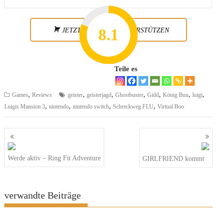
8.2
7.8
7.1
8.1
7
JETZT KAUFEN & UNTERSTÜTZEN
Teile es
,
,
,
,
,
,
,
Games
Reviews
geister
geisterjagd
Ghostbuster
Gidd
König Buu
luigi
,
,
,
,
Luigis Mansion 3
nintendo
nintendo switch
Schreckweg FLU
Virtual Boo
Beitragsnavigation
Werde aktiv – Ring Fit Adventure
GIRLFRIEND kommt
verwandte Beiträge