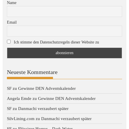
Name
Email
Ich stimme den Datenschutzregeln dieser Website zu
Neueste Kommentare
SF
zu
Gewinne DEN Adventskalender
Angela Emde
zu
Gewinne DEN Adventskalender
SF
zu
Danmachi verzaubert später
SilvLining.com
zu
Danmachi verzaubert später
SF
zu
Flüssiger Horror – Dark Water