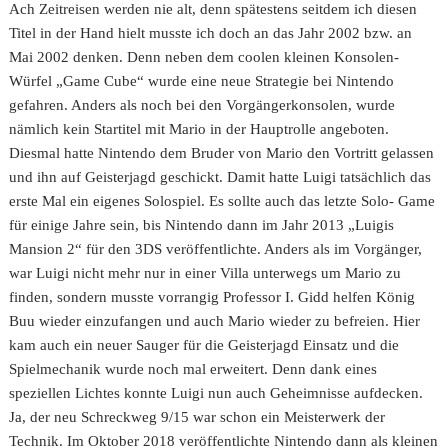
Ach Zeitreisen werden nie alt, denn spätestens seitdem ich diesen
Titel in der Hand hielt musste ich doch an das Jahr 2002 bzw. an
Mai 2002 denken. Denn neben dem coolen kleinen Konsolen-
Würfel „Game Cube“ wurde eine neue Strategie bei Nintendo
gefahren. Anders als noch bei den Vorgängerkonsolen, wurde
nämlich kein Startitel mit Mario in der Hauptrolle angeboten.
Diesmal hatte Nintendo dem Bruder von Mario den Vortritt gelassen
und ihn auf Geisterjagd geschickt. Damit hatte Luigi tatsächlich das
erste Mal ein eigenes Solospiel. Es sollte auch das letzte Solo- Game
für einige Jahre sein, bis Nintendo dann im Jahr 2013 „Luigis
Mansion 2“ für den 3DS veröffentlichte. Anders als im Vorgänger,
war Luigi nicht mehr nur in einer Villa unterwegs um Mario zu
finden, sondern musste vorrangig Professor I. Gidd helfen König
Buu wieder einzufangen und auch Mario wieder zu befreien. Hier
kam auch ein neuer Sauger für die Geisterjagd Einsatz und die
Spielmechanik wurde noch mal erweitert. Denn dank eines
speziellen Lichtes konnte Luigi nun auch Geheimnisse aufdecken.
Ja, der neu Schreckweg 9/15 war schon ein Meisterwerk der
Technik. Im Oktober 2018 veröffentlichte Nintendo dann als kleinen