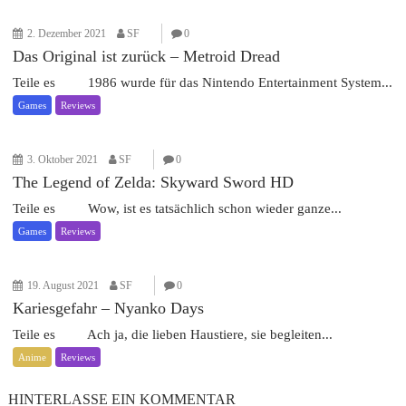
2. Dezember 2021
SF
0
Das Original ist zurück – Metroid Dread
Teile es 1986 wurde für das Nintendo Entertainment System...
Games
Reviews
3. Oktober 2021
SF
0
The Legend of Zelda: Skyward Sword HD
Teile es Wow, ist es tatsächlich schon wieder ganze...
Games
Reviews
19. August 2021
SF
0
Kariesgefahr – Nyanko Days
Teile es Ach ja, die lieben Haustiere, sie begleiten...
Anime
Reviews
HINTERLASSE EIN KOMMENTAR