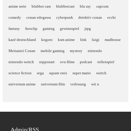
anime serie
blubber cast
blubbercast
blu ray
capcom
comedy
conan edogawa
cyberpunk
detektiv conan
ecchi
fantasy
fueschp
gaming
gewinnspiel
jrpg
kazé deutschland
kogoro
ksm anime
link
luigi
madhouse
Meitantei Conan
mobile gaming
mystery
nintendo
nintendo switch
nipponart
ova films
podcast
rollenspiel
science fiction
sega
square enix
super mario
switch
universum anime
universum film
verlosung
wii u
Admin/RSS