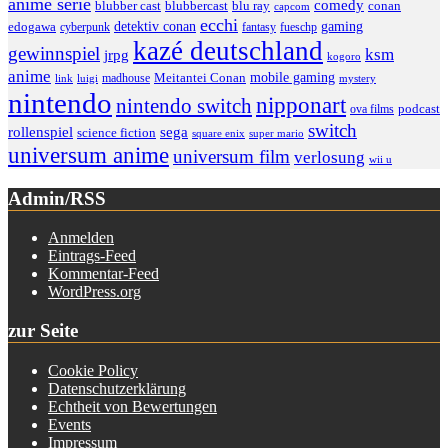
anime serie
comedy
blu ray
blubber cast
blubbercast
conan
capcom
ecchi
detektiv conan
gaming
edogawa
cyberpunk
fantasy
fueschp
kazé deutschland
gewinnspiel
ksm
jrpg
kogoro
anime
mobile gaming
madhouse
Meitantei Conan
link
luigi
mystery
nintendo
nipponart
nintendo switch
podcast
ova films
switch
rollenspiel
sega
science fiction
super mario
square enix
universum anime
universum film
verlosung
wii u
Admin/RSS
Anmelden
Eintrags-Feed
Kommentar-Feed
WordPress.org
zur Seite
Cookie Policy
Datenschutzerklärung
Echtheit von Bewertungen
Events
Impressum