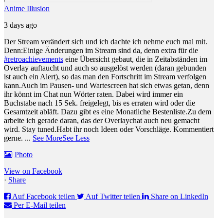
Anime Illusion
3 days ago
Der Stream verändert sich und ich dachte ich nehme euch mal mit.
Denn:
Einige Änderungen im Stream sind da, denn extra für die
#retroachievements
eine Übersicht gebaut, die in Zeitabständen im
Overlay auftaucht und auch so ausgelöst werden (daran gebunden
ist auch ein Alert), so das man den Fortschritt im Stream verfolgen
kann.
Auch im Pausen- und Wartescreen hat sich etwas getan, denn
ihr könnt im Chat nun Wörter raten. Dabei wird immer ein
Buchstabe nach 15 Sek. freigelegt, bis es erraten wird oder die
Gesamtzeit abläft. Dazu gibt es eine Monatliche Bestenliste.
Zu dem
arbeite ich gerade daran, das der Overlaychat auch neu gemacht
wird. Stay tuned.
Habt ihr noch Ideen oder Vorschläge. Kommentiert
gerne.
...
See More
See Less
Photo
View on Facebook
·
Share
Auf Facebook teilen
Auf Twitter teilen
Share on LinkedIn
Per E-Mail teilen