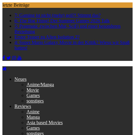
Skip
letzte Beiträge
to
7: Gaming ist nicht (mehr) geil?! Stimmt das?
content
6: The Big Thing! Der Summer Games 2026 Talk
5: Pragmata: zwischen Mut, SciFi und einer besonderen
Beziehung
Erster Teaser zu Alien Isolation 2?
4: Super Mario Galaxy Movie in der Kritik? Wieso wir Spaß
hatten!
Neues
Anime/Manga
Movie
Games
sonstiges
Reviews
Anime
Manga
Asia based Movies
Games
sonstiges