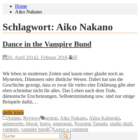
Home
Aiko Nakano
Schlagwort:
Aiko Nakano
Dance in the Vampire Bund
26. April 2014
2. Februar 2018
SF
Wir leben in modernen Zeiten und kaum einer glaubt noch an
Mysterien, Dämonen oder ähnliche Wesen. Dabei hat uns die
Geschichte gezeigt, dass es zwar für vieles eine Erklärung gibt aber
eben scheinbar nicht für alles. Das Leben nach dem Tode,
dämonische Erscheinungen, Selbstentzündung usw. sind nur einige
Beispiele dafür,…
mehr lesen
Anime
,
Reviews
action
,
Aiko Nakano
,
Akira Kaburaki
,
animeserie
,
blood
,
horro
,
nipponart
,
Nozomu Tamaki
,
studio shaft
,
vampire
,
vampire bund
Leave a comment