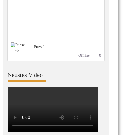
Fueschp
Offline
0
Neustes Video