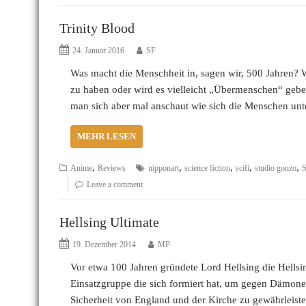
Trinity Blood
24. Januar 2016
SF
Was macht die Menschheit in, sagen wir, 500 Jahren? W
zu haben oder wird es vielleicht „Übermenschen“ gebe
man sich aber mal anschaut wie sich die Menschen unt
MEHR LESEN
,
,
,
,
,
Anime
Reviews
nipponart
science fiction
scifi
studio gonzo
S
Leave a comment
Hellsing Ultimate
19. Dezember 2014
MP
Vor etwa 100 Jahren gründete Lord Hellsing die Hellsin
Einsatzgruppe die sich formiert hat, um gegen Dämone
Sicherheit von England und der Kirche zu gewährleis