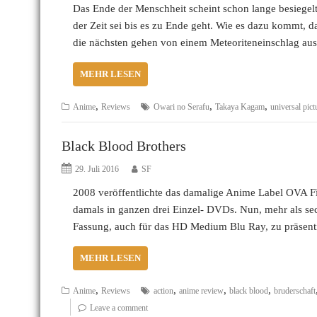
Das Ende der Menschheit scheint schon lange besiegelt
der Zeit sei bis es zu Ende geht. Wie es dazu kommt, 
die nächsten gehen von einem Meteoriteneinschlag a
MEHR LESEN
,
,
,
Anime
Reviews
Owari no Serafu
Takaya Kagam
universal pict
Black Blood Brothers
29. Juli 2016
SF
2008 veröffentlichte das damalige Anime Label OVA F
damals in ganzen drei Einzel- DVDs. Nun, mehr als sec
Fassung, auch für das HD Medium Blu Ray, zu präsen
MEHR LESEN
,
,
,
,
Anime
Reviews
action
anime review
black blood
bruderschaft
Leave a comment