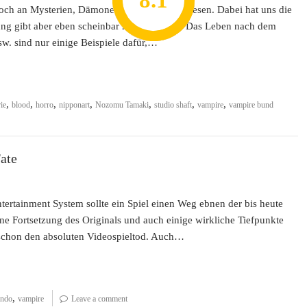
8.2
7.8
7.1
8.1
7
noch an Mysterien, Dämonen oder ähnliche Wesen. Dabei hat uns die
rung gibt aber eben scheinbar nicht für alles. Das Leben nach dem
. sind nur einige Beispiele dafür,…
,
,
,
,
,
,
,
ie
blood
horro
nipponart
Nozomu Tamaki
studio shaft
vampire
vampire bund
ate
ertainment System sollte ein Spiel einen Weg ebnen der bis heute
ne Fortsetzung des Originals und auch einige wirkliche Tiefpunkte
 schon den absoluten Videospieltod. Auch…
,
endo
vampire
Leave a comment