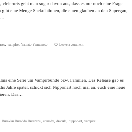
, vielerorts geht man sogar davon aus, dass es nur noch eine Frage
da gibt eine Menge Spekulationen, die einen glauben an den Supergau,
us…
,
,
ures
vampire
Yamato Yamamoto
Leave a comment
ilms eine Serie um Vampirbünde bzw. Familien. Das Release gab es
hs Jahre später, schickt sich Nipponart noch mal an, euch eine neue
tieren. Das…
,
,
,
,
,
Burakku Buraddo Burazāzu
comedy
dracula
nipponart
vampire