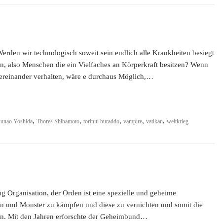
erden wir technologisch soweit sein endlich alle Krankheiten besiegt
n, also Menschen die ein Vielfaches an Körperkraft besitzen? Wenn
ereinander verhalten, wäre e durchaus Möglich,…
,
,
,
,
,
unao Yoshida
Thores Shibamoto
toriniti buraddo
vampire
vatikan
weltkrieg
g Organisation, der Orden ist eine spezielle und geheime
n und Monster zu kämpfen und diese zu vernichten und somit die
ten. Mit den Jahren erforschte der Geheimbund…