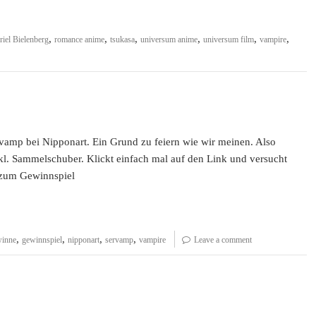
,
,
,
,
,
,
iel Bielenberg
romance anime
tsukasa
universum anime
universum film
vampire
rvamp bei Nipponart. Ein Grund zu feiern wie wir meinen. Also
nkl. Sammelschuber. Klickt einfach mal auf den Link und versucht
⇒ zum Gewinnspiel
,
,
,
,
winne
gewinnspiel
nipponart
servamp
vampire
Leave a comment