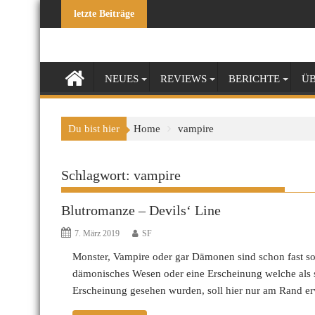
Skip
letzte Beiträge
to
content
NEUES
REVIEWS
BERICHTE
ÜB
Du bist hier
Home
vampire
Schlagwort:
vampire
Blutromanze – Devils‘ Line
7. März 2019
SF
Monster, Vampire oder gar Dämonen sind schon fast so a
dämonisches Wesen oder eine Erscheinung welche als
Erscheinung gesehen wurden, soll hier nur am Rand e