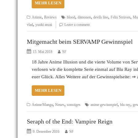
MEHR LESEN
,
,
,
,
,
Anime
Reviews
blood
dämonen
devils line
Felix Strüven
Mur
,
vlad
yuuki anzai
Leave a comment
Mitgemacht beim SERVAMP Gewinnspiel
15. Mai 2018
SF
18 Jahre Anime Illusion und die vierte Volume von Se
verlosen wir die komplette Serie einmal auf Blu Ray i
euer Glück. Alles Weitere auf der Gewinnspielseite: 
MEHR LESEN
,
,
,
,
Anime/Manga
Neues
sonstiges
anime gewinnspiel
blu ray
ge
Seraph of the End: Vampire Reign
9. Dezember 2016
SF