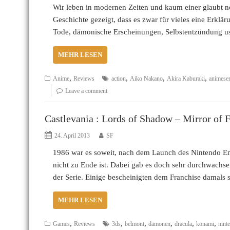
Wir leben in modernen Zeiten und kaum einer glaubt 
Geschichte gezeigt, dass es zwar für vieles eine Erklä
Tode, dämonische Erscheinungen, Selbstentzündung usw
MEHR LESEN
,
,
,
,
Anime
Reviews
action
Aiko Nakano
Akira Kaburaki
animeser
Leave a comment
Castlevania : Lords of Shadow – Mirror of F
24. April 2013
SF
1986 war es soweit, nach dem Launch des Nintendo Ent
nicht zu Ende ist. Dabei gab es doch sehr durchwachse
der Serie. Einige bescheinigten dem Franchise damals
MEHR LESEN
,
,
,
,
,
,
Games
Reviews
3ds
belmont
dämonen
dracula
konami
nint