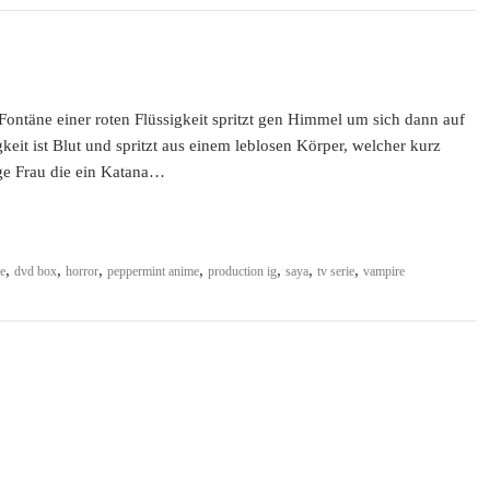
Fontäne einer roten Flüssigkeit spritzt gen Himmel um sich dann auf
keit ist Blut und spritzt aus einem leblosen Körper, welcher kurz
nge Frau die ein Katana…
,
,
,
,
,
,
,
re
dvd box
horror
peppermint anime
production ig
saya
tv serie
vampire