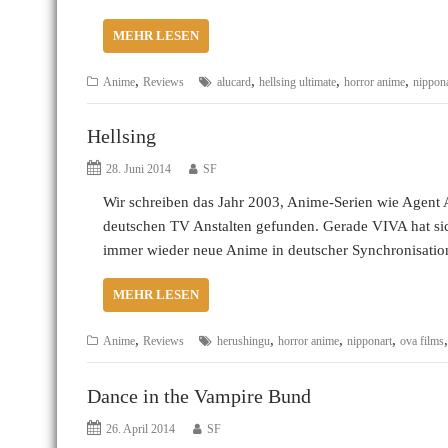
MEHR LESEN
,
,
,
,
Anime
Reviews
alucard
hellsing ultimate
horror anime
nippona
Hellsing
28. Juni 2014
SF
Wir schreiben das Jahr 2003, Anime-Serien wie Agent 
deutschen TV Anstalten gefunden. Gerade VIVA hat 
immer wieder neue Anime in deutscher Synchronisati
MEHR LESEN
,
,
,
,
Anime
Reviews
herushingu
horror anime
nipponart
ova films
Dance in the Vampire Bund
26. April 2014
SF