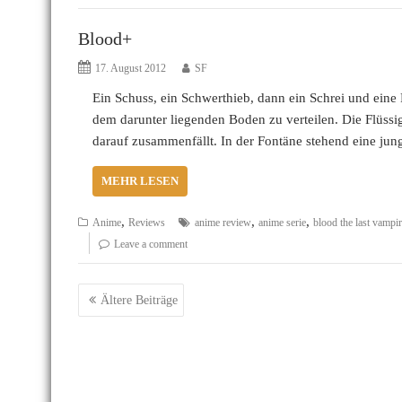
Blood+
17. August 2012
SF
Ein Schuss, ein Schwerthieb, dann ein Schrei und eine 
dem darunter liegenden Boden zu verteilen. Die Flüssig
darauf zusammenfällt. In der Fontäne stehend eine ju
MEHR LESEN
,
,
,
Anime
Reviews
anime review
anime serie
blood the last vampi
Leave a comment
Beitragsnavigation
Ältere Beiträge