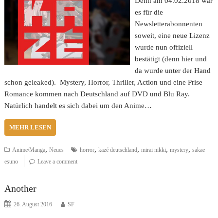
Denn am 04.02.2018 war
es für die
Newsletterabonnenten
soweit, eine neue Lizenz
wurde nun offiziell
bestätigt (denn hier und
da wurde unter der Hand
schon geleaked). Mystery, Horror, Thriller, Action und eine Prise
Romance kommen nach Deutschland auf DVD und Blu Ray.
Natürlich handelt es sich dabei um den Anime…
MEHR LESEN
,
,
,
,
,
Anime/Manga
Neues
horror
kazé deutschland
mirai nikki
mystery
sakae
esuno
Leave a comment
Another
26. August 2016
SF