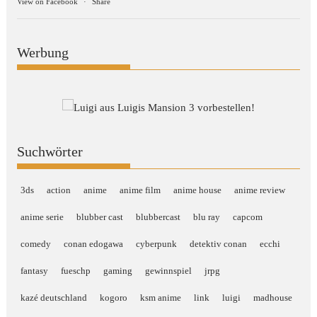
View on Facebook
·
Share
Werbung
Suchwörter
3ds
action
anime
anime film
anime house
anime review
anime serie
blubber cast
blubbercast
blu ray
capcom
comedy
conan edogawa
cyberpunk
detektiv conan
ecchi
fantasy
fueschp
gaming
gewinnspiel
jrpg
kazé deutschland
kogoro
ksm anime
link
luigi
madhouse