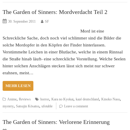
The Garden of Sinners: Mordverdacht Teil 2
30. September 2011
SF
Mord ist eine
Schreckliche Sache, doch noch viel schlimmer sind die Bilder die
solche Mordopfer in den Köpfen der Finder hinterlassen.
Verstümmelte Leichen in einer Blutlache, welche in einem Rinnsal
die Straße hinab läuft- eine schreckliche Vorstellung. Welche Seelen
hinter solchen Anschlägen stecken lässt sich meist nur schwer
erahnen, meist…
MEHR LESEN
,
,
,
,
,
Anime
Reviews
horror
Kara no Kyokai
kazé deutschland
Kinoko Nasu
,
,
mystery
Satsujin Kōsatsu
ufotable
Leave a comment
The Garden of Sinners: Verlorene Erinnerung