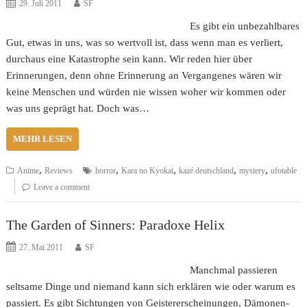
29. Juli 2011
SF
Es gibt ein unbezahlbares
Gut, etwas in uns, was so wertvoll ist, dass wenn man es verliert,
durchaus eine Katastrophe sein kann. Wir reden hier über
Erinnerungen, denn ohne Erinnerung an Vergangenes wären wir
keine Menschen und würden nie wissen woher wir kommen oder
was uns geprägt hat. Doch was…
MEHR LESEN
,
,
,
,
,
Anime
Reviews
horror
Kara no Kyokai
kazé deutschland
mystery
ufotable
Leave a comment
The Garden of Sinners: Paradoxe Helix
27. Mai 2011
SF
Manchmal passieren
seltsame Dinge und niemand kann sich erklären wie oder warum es
passiert. Es gibt Sichtungen von Geistererscheinungen, Dämonen-