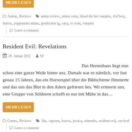
MEHR LESEN
,
,
,
,
,
Anime
Reviews
anime review
anime serie
blood the last vampire
dvd box
,
,
,
,
,
horror
peppermint anime
production ig
saya
tv serie
vampire
Leave a comment
Resident Evil: Revelations
28. Januar 2012
SF
Das Herrenhaus liegt nun
schon eine ganze Weile hinter uns. Damals war es nämlich, vor fast
genau 15 Jahren, das ein Horrorspiel über die Bildschirme flimmerte
und das uns das Blut in den Adern gefrieren lies. Wir erinnern uns,
eine Gruppe von Söldnern schafft es nur mit Mühe in das…
MEHR LESEN
,
,
,
,
,
,
,
Games
Reviews
3ds
capcom
horror
jessica
nintendo
resident evil
survival
Leave a comment