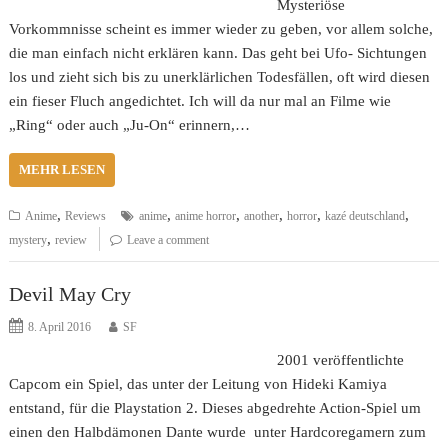
Mysteriöse
Vorkommnisse scheint es immer wieder zu geben, vor allem solche,
die man einfach nicht erklären kann. Das geht bei Ufo- Sichtungen
los und zieht sich bis zu unerklärlichen Todesfällen, oft wird diesen
ein fieser Fluch angedichtet. Ich will da nur mal an Filme wie
„Ring“ oder auch „Ju-On“ erinnern,…
MEHR LESEN
,
,
,
,
,
,
Anime
Reviews
anime
anime horror
another
horror
kazé deutschland
,
mystery
review
Leave a comment
Devil May Cry
8. April 2016
SF
2001 veröffentlichte
Capcom ein Spiel, das unter der Leitung von Hideki Kamiya
entstand, für die Playstation 2. Dieses abgedrehte Action-Spiel um
einen den Halbdämonen Dante wurde unter Hardcoregamern zum