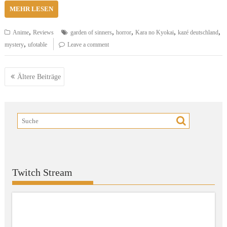
MEHR LESEN
,
,
,
,
,
Anime
Reviews
garden of sinners
horror
Kara no Kyokai
kazé deutschland
,
mystery
ufotable
Leave a comment
Beitragsnavigation
Ältere Beiträge
Twitch Stream