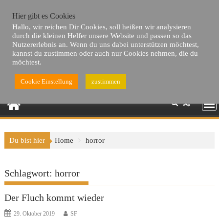
Skip
Hier gibt es Cookies
to
Hallo, wir reichen Dir Cookies, soll heißen wir analysieren
content
durch die kleinen Helfer unsere Website und passen so das
Nutzererlebnis an. Wenn du uns dabei unterstützen möchtest,
kannst du zustimmen oder auch nur Cookies nehmen, die du
möchtest.
Cookie Einstellung
zustimmen
Du bist hier
Home
horror
Schlagwort:
horror
Der Fluch kommt wieder
29. Oktober 2019
SF