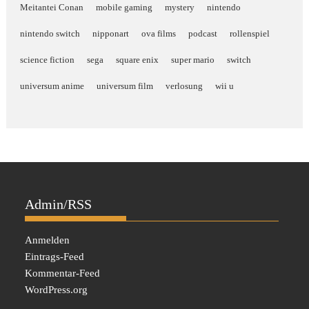
Meitantei Conan
mobile gaming
mystery
nintendo
nintendo switch
nipponart
ova films
podcast
rollenspiel
science fiction
sega
square enix
super mario
switch
universum anime
universum film
verlosung
wii u
Admin/RSS
Anmelden
Eintrags-Feed
Kommentar-Feed
WordPress.org