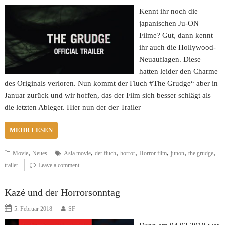
Kennt ihr noch die
japanischen Ju-ON
Filme? Gut, dann kennt
ihr auch die Hollywood-
Neuauflagen. Diese
hatten leider den Charme
des Originals verloren. Nun kommt der Fluch #The Grudge“ aber in
Januar zurück und wir hoffen, das der Film sich besser schlägt als
die letzten Ableger. Hier nun der der Trailer
MEHR LESEN
,
,
,
,
,
,
,
Movie
Neues
Asia movie
der fluch
horror
Horror film
junon
the grudge
trailer
Leave a comment
Kazé und der Horrorsonntag
5. Februar 2018
SF