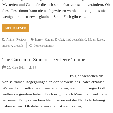
Mysterien und Gebäude die sich scheinbar von selbst verändern. Ob
dies alles stimmt kann nie nachgewiesen werden, doch gibt es nicht
wenige dir an so etwas glauben. Schließlich gibt es…
MEHR LESEN
,
,
,
,
,
Anime
Reviews
horror
Kara no Kyokai
kazé deutschland
Mujun Rasen
,
mystery
ufotable
Leave a comment
The Garden of Sinners: Der leere Tempel
25. März 2011
SF
Es gibt Menschen die
von seltsamen Begegnungen an der Schwelle des Todes erzählen.
Weißes Licht, seltsame schwarze Schatten, wenn nicht sogar Gott
wollen sie gesehen haben. Doch es gibt auch Menschen, welche von
seltsamen Fähigkeiten berichten, die sie seit der Nahtoderfahrung
haben sollen. Ob dabei etwas dran ist weiß keiner,…