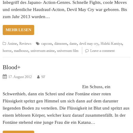
Inbegriff des Japano- Action-Genres. Schnelle Fights, coole Moves
und ordentliche Haudrauf-Action, Devil May Cry war geboren. Bis
zum Jahr 2013 wurden…
MEHR LESEN
,
,
,
,
,
,
Anime
Reviews
capcom
dämonen
dante
devil may cry
Hideki Kamiya
,
,
,
horror
madhouse
universum anime
universum film
Leave a comment
Blood+
17. August 2012
SF
Ein Schuss, ein
Schwerthieb, dann ein Schrei und eine Fontäne einer roten
Flüssigkeit spritzt gen Himmel um sich dann auf dem darunter
liegenden Boden zu verteilen. Die Flüssigkeit ist Blut und spritzt aus
einem leblosen Körper, welcher kurz darauf zusammenfällt. In der
Fontäne stehend eine junge Frau die ein Katana…