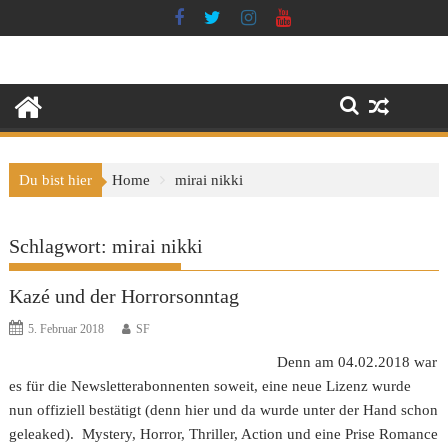
Skip
to
content
Du bist hier
Home
mirai nikki
Schlagwort:
mirai nikki
Kazé und der Horrorsonntag
5. Februar 2018
SF
Denn am 04.02.2018 war
es für die Newsletterabonnenten soweit, eine neue Lizenz wurde
nun offiziell bestätigt (denn hier und da wurde unter der Hand schon
geleaked). Mystery, Horror, Thriller, Action und eine Prise Romance