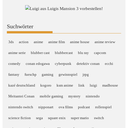
Suchwörter
3ds
action
anime
anime film
anime house
anime review
anime serie
blubber cast
blubbercast
blu ray
capcom
comedy
conan edogawa
cyberpunk
detektiv conan
ecchi
fantasy
fueschp
gaming
gewinnspiel
jrpg
kazé deutschland
kogoro
ksm anime
link
luigi
madhouse
Meitantei Conan
mobile gaming
mystery
nintendo
nintendo switch
nipponart
ova films
podcast
rollenspiel
science fiction
sega
square enix
super mario
switch