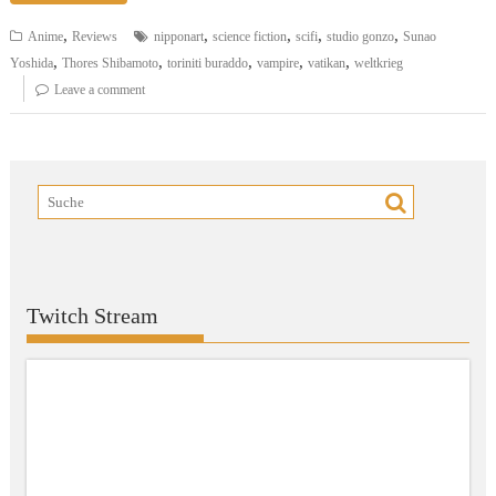
,
,
,
,
,
Anime
Reviews
nipponart
science fiction
scifi
studio gonzo
Sunao
,
,
,
,
,
Yoshida
Thores Shibamoto
toriniti buraddo
vampire
vatikan
weltkrieg
Leave a comment
Twitch Stream