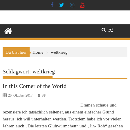
Skip
to
content
Du bist hier
Home
weltkrieg
Schlagwort:
weltkrieg
In this Corner of the World
20. Oktober 2017
SF
Dramen schaue und
rezensiere ich tatsächlich seltener, aus einem einfacher Grund
heraus: ich will unterhalten werden. Trotzdem habe ich vor vielen
Jahren auch „Die letzten Glühwürmchen“ und „Jin- Roh“ gesehen