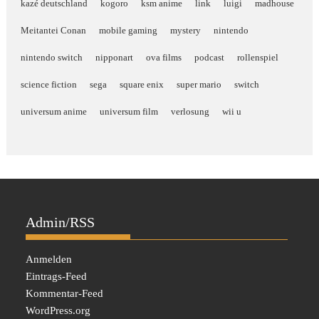
kazé deutschland
kogoro
ksm anime
link
luigi
madhouse
Meitantei Conan
mobile gaming
mystery
nintendo
nintendo switch
nipponart
ova films
podcast
rollenspiel
science fiction
sega
square enix
super mario
switch
universum anime
universum film
verlosung
wii u
Admin/RSS
Anmelden
Eintrags-Feed
Kommentar-Feed
WordPress.org