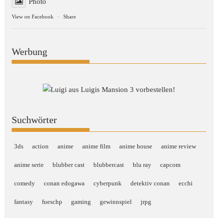
Photo
View on Facebook
·
Share
Werbung
Suchwörter
3ds
action
anime
anime film
anime house
anime review
anime serie
blubber cast
blubbercast
blu ray
capcom
comedy
conan edogawa
cyberpunk
detektiv conan
ecchi
fantasy
fueschp
gaming
gewinnspiel
jrpg