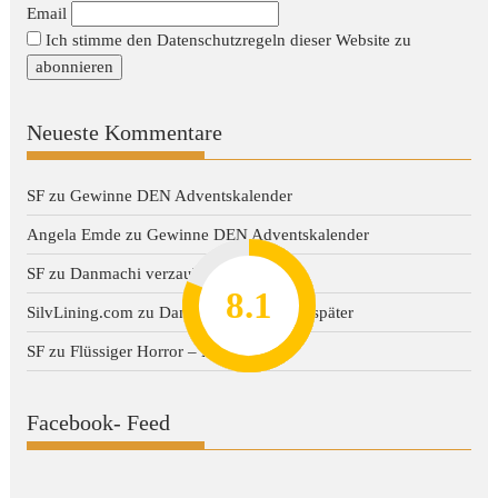
Email
Ich stimme den Datenschutzregeln dieser Website zu
Neueste Kommentare
SF
zu
Gewinne DEN Adventskalender
Angela Emde
zu
Gewinne DEN Adventskalender
SF
zu
Danmachi verzaubert später
8.2
7.8
7.1
8.1
7
SilvLining.com
zu
Danmachi verzaubert später
SF
zu
Flüssiger Horror – Dark Water
Facebook- Feed