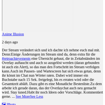
Anime Illusion
2 days ago
Der Stream verändert sich und ich dachte ich nehme euch mal mit.
Denn:
Einige Änderungen im Stream sind da, denn extra für die
#retroachievements
eine Übersicht gebaut, die in Zeitabständen im
Overlay auftaucht und auch so ausgelöst werden (daran gebunden
ist auch ein Alert), so das man den Fortschritt im Stream verfolgen
kann.
Auch im Pausen- und Wartescreen hat sich etwas getan, denn
ihr könnt im Chat nun Wörter raten. Dabei wird immer ein
Buchstabe nach 15 Sek. freigelegt, bis es erraten wird oder die
Gesamtzeit abläft. Dazu gibt es eine Monatliche Bestenliste.
Zu dem
arbeite ich gerade daran, das der Overlaychat auch neu gemacht
wird. Stay tuned.
Habt ihr noch Ideen oder Vorschläge. Kommentiert
gerne.
...
See More
See Less
Photo