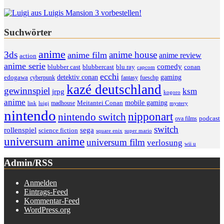
Suchwörter
anime
anime house
3ds
anime film
anime review
action
anime serie
comedy
blu ray
blubber cast
blubbercast
conan
capcom
ecchi
detektiv conan
gaming
edogawa
cyberpunk
fantasy
fueschp
kazé deutschland
gewinnspiel
ksm
jrpg
kogoro
anime
mobile gaming
madhouse
Meitantei Conan
link
luigi
mystery
nintendo
nipponart
nintendo switch
podcast
ova films
switch
rollenspiel
sega
science fiction
super mario
square enix
universum anime
universum film
verlosung
wii u
Admin/RSS
Anmelden
Eintrags-Feed
Kommentar-Feed
WordPress.org