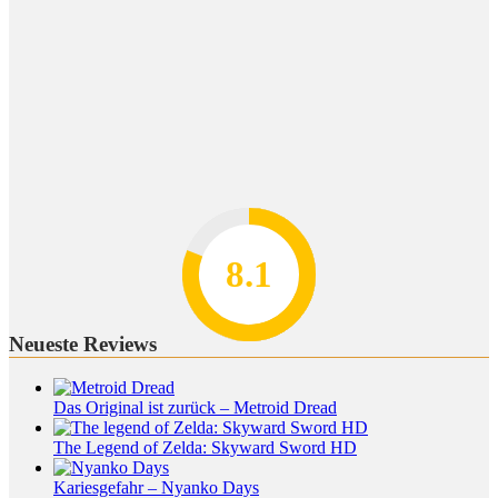
8.2
7.8
7.1
8.1
7
Neueste Reviews
Das Original ist zurück – Metroid Dread
The Legend of Zelda: Skyward Sword HD
Kariesgefahr – Nyanko Days