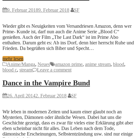
9. Februar 2018
9. Februar 2018
SF
Wieder gibt es Neuigkeiten vom Versandriesen Amazon, denn wer
Prime- Kunde ist, darf nun auch die Anime Serie „Blood C“
genießen. Auch der Film „The Last Dark“ ist im Prime Abo
enthalten. Darum geht es: Ab ins Dorf, denn hier herrscht Ruhe und
Frieden. Da begrüßen sich Biber und Specht…
mehr lesen
Anime/Manga
,
Neues
amazon prime
,
anime stream
,
blood
,
blood c
,
stream
Leave a comment
Dance in the Vampire Bund
26. April 2014
2. Februar 2018
SF
Wir leben in modernen Zeiten und kaum einer glaubt noch an
Mysterien, Dämonen oder ähnliche Wesen. Dabei hat uns die
Geschichte gezeigt, dass es zwar für vieles eine Erklärung gibt aber
eben scheinbar nicht für alles. Das Leben nach dem Tode,
dämonische Erscheinungen, Selbstentzündung usw. sind nur einige