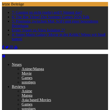
Skip
letzte Beiträge
to
7: Gaming ist nicht (mehr) geil?! Stimmt das?
content
6: The Big Thing! Der Summer Games 2026 Talk
5: Pragmata: zwischen Mut, SciFi und einer besonderen
Beziehung
Erster Teaser zu Alien Isolation 2?
4: Super Mario Galaxy Movie in der Kritik? Wieso wir Spaß
hatten!
Neues
Anime/Manga
Movie
Games
sonstiges
Reviews
Anime
Manga
Asia based Movies
Games
sonstiges