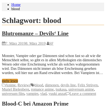
Home
blood
Schlagwort:
blood
Blutromanze – Devils‘ Line
7. März 2019
8. März 2019
SF
Monster, Vampire oder gar Dämonen sind schon fast so alt wie die
Menschheit selbst, so gibt es in allen Mythologien ein dämonisches
Wesen oder eine Erscheinung welche als solches wahrgenommen
wird. Das Dämonen nicht immer als böse Erscheinung gesehen
wurden, soll hier nur am Rand erwähnt werden. Bei Vampiren ist…
mehr lesen
Anime
,
Reviews
blood
,
dämonen
,
devils line
,
Felix Strüven
,
Muriel Bielenberg
,
romance anime
,
tsukasa
,
universum anime
,
universum film
,
vampire
,
vlad
,
yuuki anzai
Leave a comment
Blood-C bei Amazon Prime