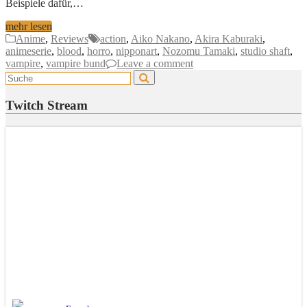
Beispiele dafür,…
mehr lesen
Anime
,
Reviews
action
,
Aiko Nakano
,
Akira Kaburaki
,
animeserie
,
blood
,
horro
,
nipponart
,
Nozomu Tamaki
,
studio shaft
,
vampire
,
vampire bund
Leave a comment
Twitch Stream