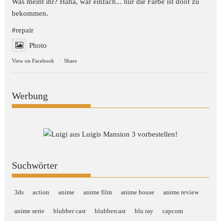
Was meint ihr? Haha, war einfach... nur die Farbe ist doof zu
bekommen.
#repair
Photo
View on Facebook
·
Share
Werbung
Suchwörter
3ds
action
anime
anime film
anime house
anime review
anime serie
blubber cast
blubbercast
blu ray
capcom