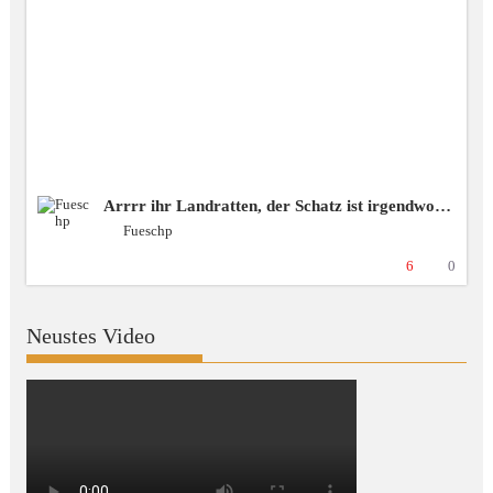
Arrrr ihr Landratten, der Schatz ist irgendwo da draussen! ❗️spende❗️blubbercast❗️Discord ❗️BSG [+18 GER]
Fueschp
6
0
Neustes Video