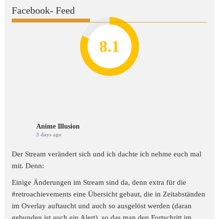
Facebook- Feed
8.2
7.8
7.1
8.1
7
Anime Illusion
3 days ago
Der Stream verändert sich und ich dachte ich nehme euch mal
mit. Denn:
Einige Änderungen im Stream sind da, denn extra für die
#retroachievements
eine Übersicht gebaut, die in Zeitabständen
im Overlay auftaucht und auch so ausgelöst werden (daran
gebunden ist auch ein Alert), so das man den Fortschritt im