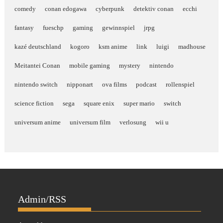
comedy
conan edogawa
cyberpunk
detektiv conan
ecchi
fantasy
fueschp
gaming
gewinnspiel
jrpg
kazé deutschland
kogoro
ksm anime
link
luigi
madhouse
Meitantei Conan
mobile gaming
mystery
nintendo
nintendo switch
nipponart
ova films
podcast
rollenspiel
science fiction
sega
square enix
super mario
switch
universum anime
universum film
verlosung
wii u
Admin/RSS