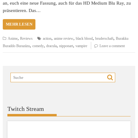
an, euch eine neue Fassung, auch für das HD Medium Blu Ray, zu
präsentieren. Das…
MEHR LESEN
,
,
,
,
,
Anime
Reviews
action
anime review
black blood
bruderschaft
Burakku
,
,
,
,
Buraddo Burazāzu
comedy
dracula
nipponart
vampire
Leave a comment
Twitch Stream