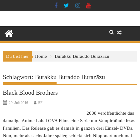
Skip
to
content
Du bist hier
Home
Burakku Buraddo Burazāzu
Schlagwort:
Burakku Buraddo Burazāzu
Black Blood Brothers
29. Juli 2016
SF
2008 veröffentlichte das
damalige Anime Label OVA Films eine Serie um Vampirbünde bzw.
Familien. Das Release gab es damals in ganzen drei Einzel- DVDs.
Nun, mehr als sechs Jahre später, schickt sich Nipponart noch mal