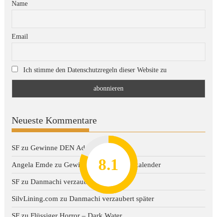
Name
Email
Ich stimme den Datenschutzregeln dieser Website zu
Neueste Kommentare
SF
zu
Gewinne DEN Adventskalender
8.2
7.8
7.1
8.1
7
Angela Emde
zu
Gewinne DEN Adventskalender
SF
zu
Danmachi verzaubert später
SilvLining.com
zu
Danmachi verzaubert später
SF
zu
Flüssiger Horror – Dark Water