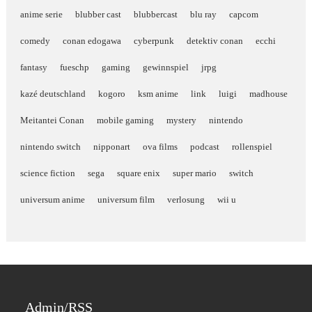
anime serie
blubber cast
blubbercast
blu ray
capcom
comedy
conan edogawa
cyberpunk
detektiv conan
ecchi
fantasy
fueschp
gaming
gewinnspiel
jrpg
kazé deutschland
kogoro
ksm anime
link
luigi
madhouse
Meitantei Conan
mobile gaming
mystery
nintendo
nintendo switch
nipponart
ova films
podcast
rollenspiel
science fiction
sega
square enix
super mario
switch
universum anime
universum film
verlosung
wii u
Admin/RSS