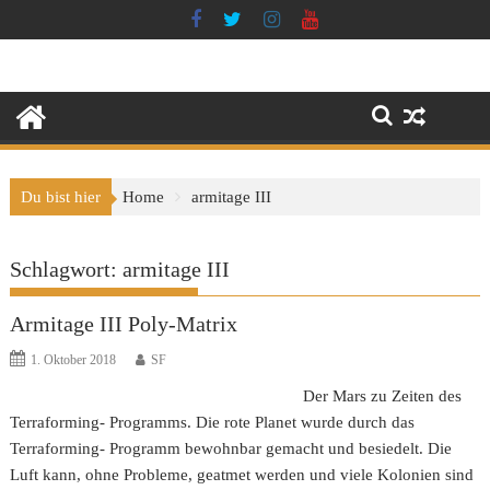
Skip
to
content
Du bist hier
Home
armitage III
Schlagwort:
armitage III
Armitage III Poly-Matrix
1. Oktober 2018
SF
Der Mars zu Zeiten des
Terraforming- Programms. Die rote Planet wurde durch das
Terraforming- Programm bewohnbar gemacht und besiedelt. Die
Luft kann, ohne Probleme, geatmet werden und viele Kolonien sind