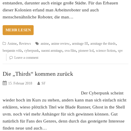
entstanden, darunter auch einige große Städte. Für das Erbauen
dieser Kolonien erfand man Arbeitsroboter und auch
menschenähnliche Roboter, die man…
MEHR LESEN
,
,
,
,
,
Anime
Reviews
anime
anime review
armitage III
armitage the thirds
,
,
,
,
,
,
benjamin völz
cyberpunk
naomi armitage
ova film
pioneer lcd
science fiction
spv
Leave a comment
Die „Thirds“ kommen zurück
15. Februar 2018
SF
Der Cyberpunk scheint
wieder hoch im Kurs zu stehen, anders kann man sich einfach nicht
erklären, wieso plötzlich Titel wie Blade Runner, Ghost in the Shell
uvm. noch viel mehr Anhänger für sich gewinnen können. Gut
natürlich für Fans des Genres, denn durch das gesteigerte Interesse
finden neue und auch…