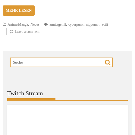
MEHR LESEN
,
,
,
,
Anime/Manga
Neues
armitage III
cyberpunk
nipponart
scifi
Leave a comment
Twitch Stream