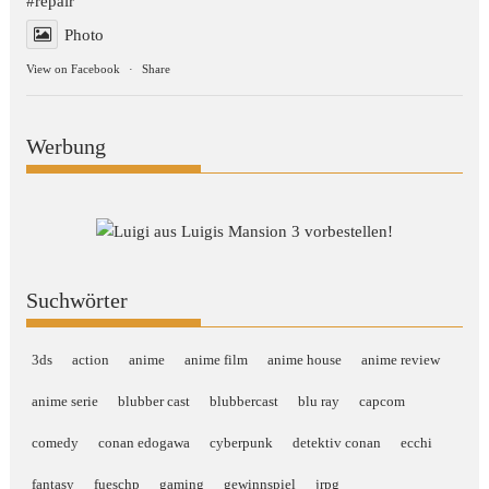
#repair
Photo
View on Facebook
·
Share
Werbung
Suchwörter
3ds
action
anime
anime film
anime house
anime review
anime serie
blubber cast
blubbercast
blu ray
capcom
comedy
conan edogawa
cyberpunk
detektiv conan
ecchi
fantasy
fueschp
gaming
gewinnspiel
jrpg