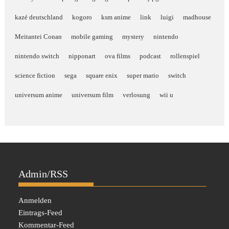
kazé deutschland
kogoro
ksm anime
link
luigi
madhouse
Meitantei Conan
mobile gaming
mystery
nintendo
nintendo switch
nipponart
ova films
podcast
rollenspiel
science fiction
sega
square enix
super mario
switch
universum anime
universum film
verlosung
wii u
Admin/RSS
Anmelden
Eintrags-Feed
Kommentar-Feed