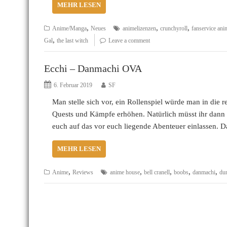
MEHR LESEN
,
,
,
Anime/Manga
Neues
animelizenzen
crunchyroll
fanservice ani
,
Gal
the last witch
Leave a comment
Ecchi – Danmachi OVA
6. Februar 2019
SF
Man stelle sich vor, ein Rollenspiel würde man in die 
Quests und Kämpfe erhöhen. Natürlich müsst ihr dann
euch auf das vor euch liegende Abenteuer einlassen. D
MEHR LESEN
,
,
,
,
,
Anime
Reviews
anime house
bell cranell
boobs
danmachi
du