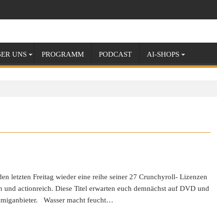
ER UNS
PROGRAMM
PODCAST
AI-SHOPS
n letzten Freitag wieder eine reihe seiner 27 Crunchyroll- Lizenzen
ch und actionreich. Diese Titel erwarten euch demnächst auf DVD und
eamiganbieter. Wasser macht feucht…