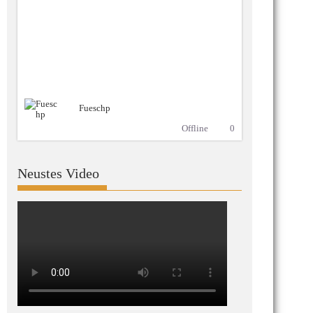
Fueschp
Offline
0
Neustes Video