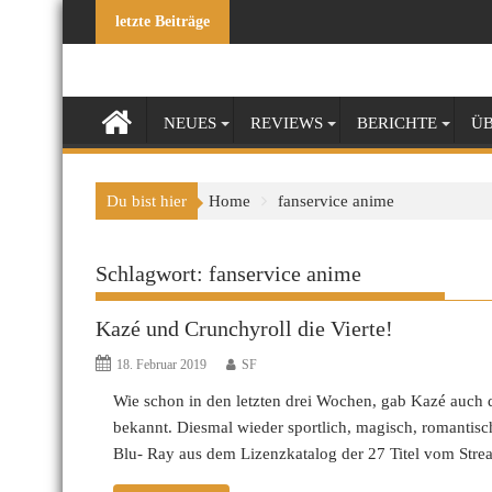
Skip
letzte Beiträge
to
content
NEUES
REVIEWS
BERICHTE
ÜB
Du bist hier
Home
fanservice anime
Schlagwort:
fanservice anime
Kazé und Crunchyroll die Vierte!
18. Februar 2019
SF
Wie schon in den letzten drei Wochen, gab Kazé auch de
bekannt. Diesmal wieder sportlich, magisch, romantis
Blu- Ray aus dem Lizenzkatalog der 27 Titel vom Str