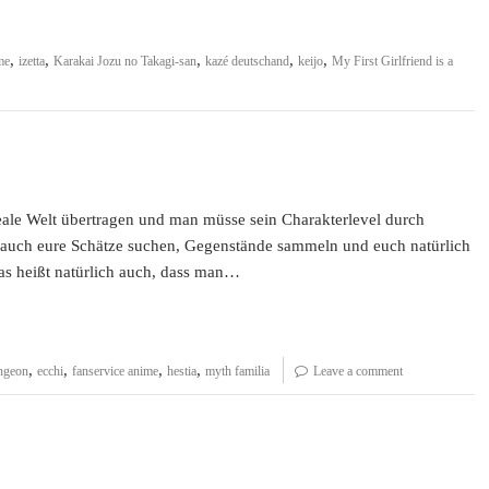
,
,
,
,
,
me
izetta
Karakai Jozu no Takagi-san
kazé deutschand
keijo
My First Girlfriend is a
reale Welt übertragen und man müsse sein Charakterlevel durch
 auch eure Schätze suchen, Gegenstände sammeln und euch natürlich
as heißt natürlich auch, dass man…
,
,
,
,
ngeon
ecchi
fanservice anime
hestia
myth familia
Leave a comment