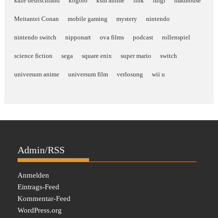
kazé deutschland
kogoro
ksm anime
link
luigi
madhouse
Meitantei Conan
mobile gaming
mystery
nintendo
nintendo switch
nipponart
ova films
podcast
rollenspiel
science fiction
sega
square enix
super mario
switch
universum anime
universum film
verlosung
wii u
Admin/RSS
Anmelden
Eintrags-Feed
Kommentar-Feed
WordPress.org