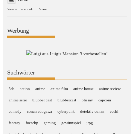
View on Facebook
·
Share
Werbung
Suchwörter
3ds
action
anime
anime film
anime house
anime review
anime serie
blubber cast
blubbercast
blu ray
capcom
comedy
conan edogawa
cyberpunk
detektiv conan
ecchi
fantasy
fueschp
gaming
gewinnspiel
jrpg