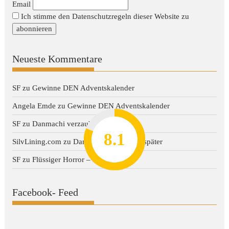
Email
Ich stimme den Datenschutzregeln dieser Website zu
Neueste Kommentare
SF
zu
Gewinne DEN Adventskalender
Angela Emde
zu
Gewinne DEN Adventskalender
SF
zu
Danmachi verzaubert später
8.2
7.8
7.1
8.1
7
SilvLining.com
zu
Danmachi verzaubert später
SF
zu
Flüssiger Horror – Dark Water
Facebook- Feed